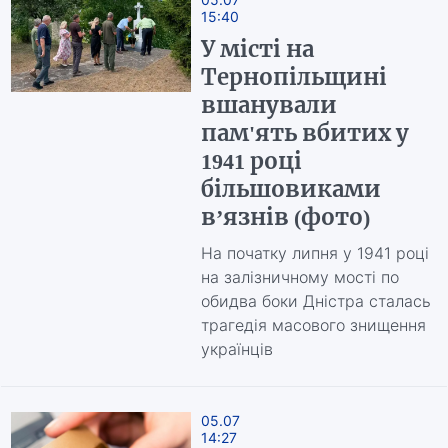
15:40
У місті на
Тернопільщині
вшанували
пам'ять вбитих у
1941 році
більшовиками
в’язнів (фото)
На початку липня у 1941 році
на залізничному мості по
обидва боки Дністра сталась
трагедія масового знищення
українців
05.07
14:27