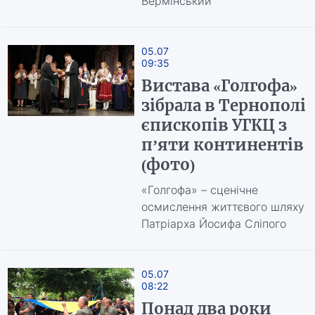
Вермінський
05.07
09:35
Вистава «Голгофа»
зібрала в Тернополі
єпископів УГКЦ з
п’яти континентів
(фото)
«Голгофа» – сценічне
осмислення життєвого шляху
Патріарха Йосифа Сліпого
05.07
08:22
Понад два роки