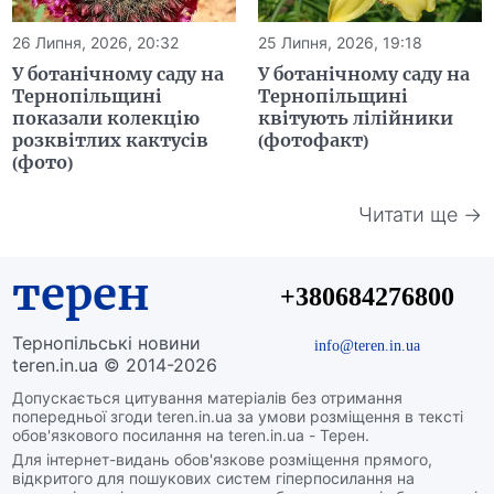
26 Липня, 2026, 20:32
25 Липня, 2026, 19:18
У ботанічному саду на
У ботанічному саду на
Тернопільщині
Тернопільщині
показали колекцію
квітують лілійники
розквітлих кактусів
(фотофакт)
(фото)
Читати ще →
терен
+380684276800
Тернопільські новини
info@teren.in.ua
teren.in.ua © 2014-2026
Допускається цитування матеріалів без отримання
попередньої згоди teren.in.ua за умови розміщення в тексті
обов'язкового посилання на teren.in.ua - Терен.
Для інтернет-видань обов'язкове розміщення прямого,
відкритого для пошукових систем гіперпосилання на