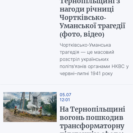
Тернопільщині з
нагоди річниці
Чортківсько-
Уманської трагедії
(фото, відео)
Чортківсько-Уманська
трагедія — це масовий
розстріл українських
політв'язнів органами НКВС у
червні–липні 1941 року
05.07
12:01
На Тернопільщині
вогонь пошкодив
трансформаторну