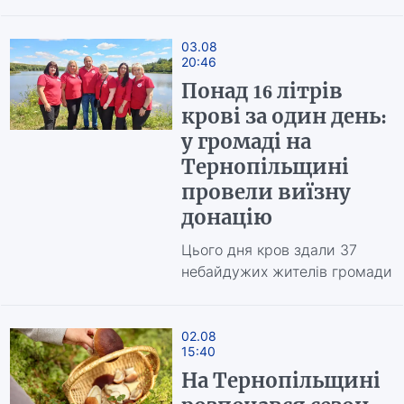
03.08
20:46
Понад 16 літрів
крові за один день:
у громаді на
Тернопільщині
провели виїзну
донацію
Цього дня кров здали 37
небайдужих жителів громади
02.08
15:40
На Тернопільщині