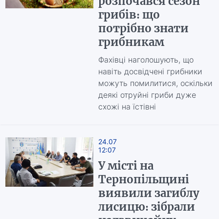
розпочався сезон
грибів: що
потрібно знати
грибникам
Фахівці наголошують, що
навіть досвідчені грибники
можуть помилитися, оскільки
деякі отруйні гриби дуже
схожі на їстівні
24.07
12:07
У місті на
Тернопільщині
виявили загиблу
лисицю: зібрали