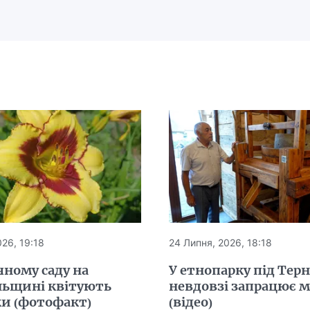
26, 19:18
24 Липня, 2026, 18:18
чному саду на
У етнопарку під Тер
льщині квітують
невдовзі запрацює 
ки (фотофакт)
(відео)