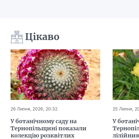
Цікаво
26 Липня, 2026, 20:32
25 Липня, 20
У ботанічному саду на
У ботані
Тернопільщині показали
Тернопі
колекцію розквітлих
лілійни