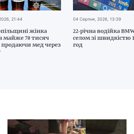
2026, 21:44
04 Серпня, 2026, 13:39
опільщині жінка
22-річна водійка BMW
а майже 70 тисяч
селом зі швидкістю 1
, продаючи мед через
год
т