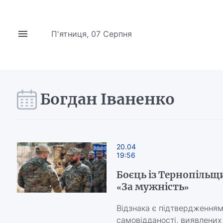
П'ятниця, 07 Серпня
Богдан Іваненко
20.04
19:56
Боєць із Тернопіль
«За мужність»
Відзнака є підтвердженням 
самовідданості, виявлених 