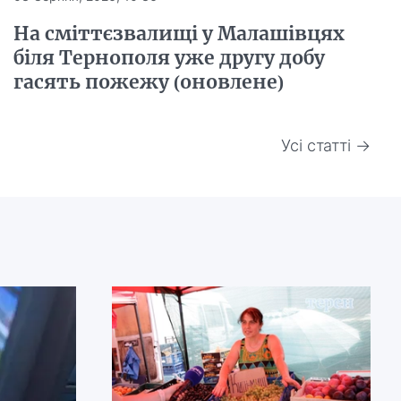
На сміттєзвалищі у Малашівцях
біля Тернополя уже другу добу
гасять пожежу (оновлене)
Усі статті →