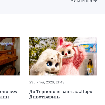
Читати ще →
23 Липня, 2026, 21:43
нополем
До Тернополя завітає «Парк
млин
Дивотварин»