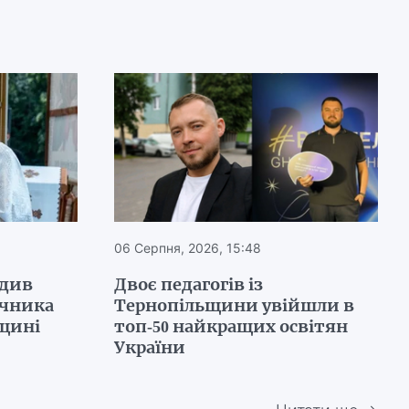
06 Серпня, 2026, 15:48
одив
Двоє педагогів із
ічника
Тернопільщини увійшли в
ьщині
топ-50 найкращих освітян
України