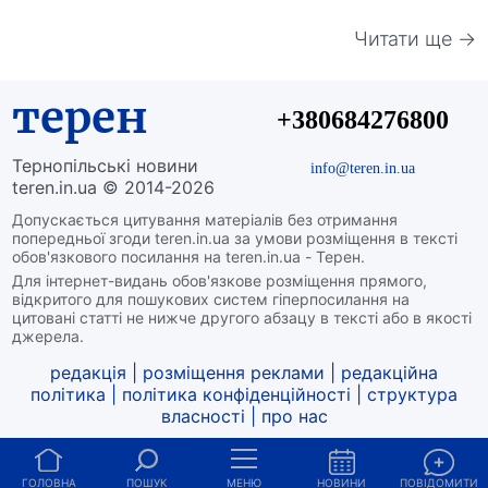
Читати ще →
терен
+380684276800
Тернопільські новини
info@teren.in.ua
teren.in.ua © 2014-2026
Допускається цитування матеріалів без отримання
попередньої згоди teren.in.ua за умови розміщення в тексті
обов'язкового посилання на teren.in.ua - Терен.
Для інтернет-видань обов'язкове розміщення прямого,
відкритого для пошукових систем гіперпосилання на
цитовані статті не нижче другого абзацу в тексті або в якості
джерела.
редакція
|
розміщення реклами
|
редакційна
політика
|
політика конфіденційності
|
структура
власності
|
про нас
ГОЛОВНА
ПОШУК
МЕНЮ
НОВИНИ
ПОВІДОМИТИ