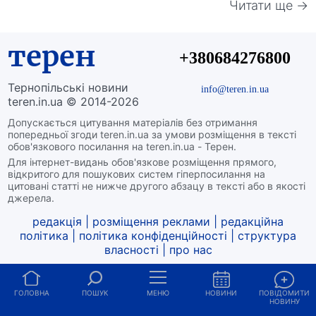
Читати ще →
терен
+380684276800
Тернопільські новини
info@teren.in.ua
teren.in.ua © 2014-2026
Допускається цитування матеріалів без отримання
попередньої згоди teren.in.ua за умови розміщення в тексті
обов'язкового посилання на teren.in.ua - Терен.
Для інтернет-видань обов'язкове розміщення прямого,
відкритого для пошукових систем гіперпосилання на
цитовані статті не нижче другого абзацу в тексті або в якості
джерела.
редакція
|
розміщення реклами
|
редакційна
політика
|
політика конфіденційності
|
структура
власності
|
про нас
ГОЛОВНА
ПОШУК
МЕНЮ
НОВИНИ
ПОВІДОМИТИ
НОВИНУ