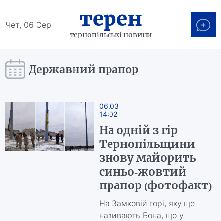
терен
Чет, 06 Сер
тернопільські новини
Державний прапор
06.03
14:02
На одній з гір
Тернопільщини
знову майорить
синьо-жовтий
прапор (фотофакт)
На Замковій горі, яку ще
називають Бона, що у