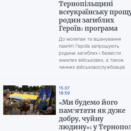
Тернопільщині
всеукраїнську прощ
родин загиблих
Героїв: програма
До молитви та вшанування
пам’яті Героїв запрошують
родини загиблих і безвісти
зниклих військових, а також
чинних військовослужбовців
15.07
18:59
«Ми будемо його
пам’ятати як дуже
добру, чуйну
людину»: у Тернопол