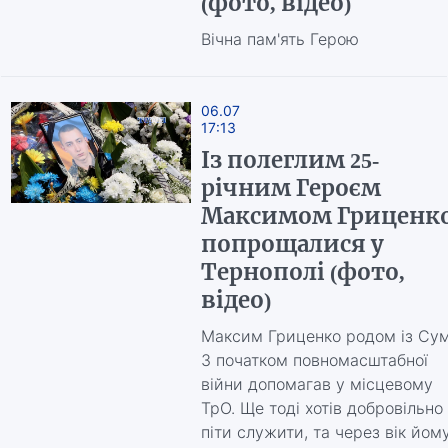
(фото, відео)
Вічна пам'ять Герою
06.07
17:13
Із полеглим 25-
річним Героєм
Максимом Гриценк
попрощалися у
Тернополі (фото,
відео)
Максим Гриценко родом із Сум
З початком повномасштабної
війни допомагав у місцевому
ТрО. Ще тоді хотів добровільно
піти служити, та через вік йом