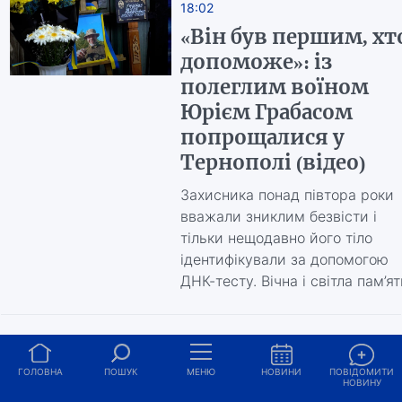
18:02
«Він був першим, хт
допоможе»: із
полеглим воїном
Юрієм Грабасом
попрощалися у
Тернополі (відео)
Захисника понад півтора роки
вважали зниклим безвісти і
тільки нещодавно його тіло
ідентифікували за допомогою
ДНК-тесту. Вічна і світла пам’ят
02.07
08:48
ГОЛОВНА
ПОШУК
МЕНЮ
НОВИНИ
ПОВІДОМИТИ
Неподалік Тернопол
НОВИНУ