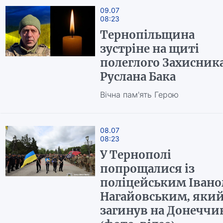
09.07
08:23
Тернопільщина
зустріне на щиті
полеглого Захисник
Руслана Бака
Вічна пам'ять Герою
08.07
08:23
У Тернополі
попрощалися із
поліцейським Іван
Нагайовським, яки
загинув на Донеччи