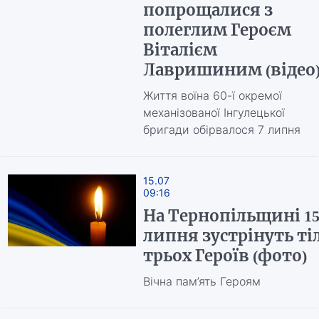
попрощалися з
полеглим Героєм
Віталієм
Лавришиним (відео
Життя воїна 60-ї окремої
механізованої Інгулецької
бригади обірвалося 7 липня
15.07
09:16
На Тернопільщині 1
липня зустрінуть ті
трьох Героїв (фото)
Вічна пам’ять Героям