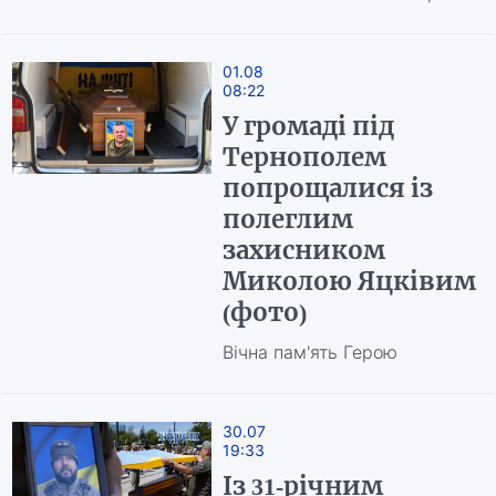
01.08
08:22
У громаді під
Тернополем
попрощалися із
полеглим
захисником
Миколою Яцківим
(фото)
Вічна пам'ять Герою
30.07
19:33
Із 31-річним