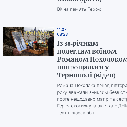
Вічна пам’ять Герою
11.07
08:23
Із 38-річним
полеглим воїном
Романом Похолоко
попрощалися у
Тернополі (відео)
Романа Похолока понад півтор
року вважали зниклим безвісти
проте нещодавно матір та сест
Героя сколихнула звістка – ДН
тест показав збіг