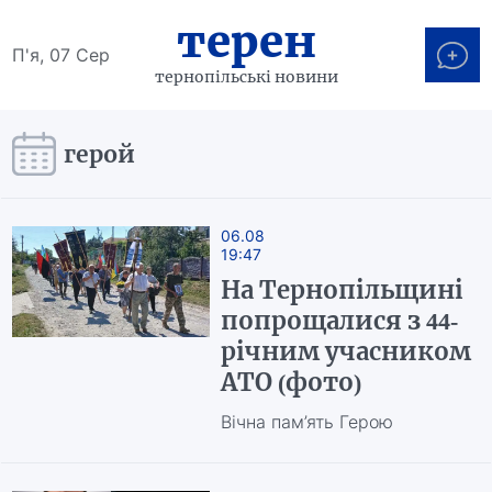
терен
П'я, 07 Сер
тернопільські новини
герой
06.08
19:47
На Тернопільщині
попрощалися з 44-
річним учасником
АТО (фото)
Вічна пам’ять Герою