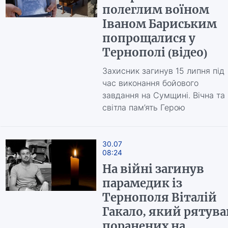
полеглим воїном
Іваном Бариським
попрощалися у
Тернополі (відео)
Захисник загинув 15 липня під
час виконання бойового
завдання на Сумщині. Вічна та
світла пам’ять Герою
30.07
08:24
На війні загинув
парамедик із
Тернополя Віталій
Гакало, який рятува
поранених на