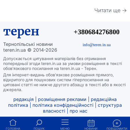
Читати ще →
терен
+380684276800
Тернопільські новини
info@teren.in.ua
teren.in.ua © 2014-2026
Допускається цитування матеріалів без отримання
попередньої згоди teren.in.ua за умови розміщення в тексті
обов'язкового посилання на teren.in.ua - Терен.
Для інтернет-видань обов'язкове розміщення прямого,
відкритого для пошукових систем гіперпосилання на
цитовані статті не нижче другого абзацу в тексті або в якості
джерела.
редакція
|
розміщення реклами
|
редакційна
політика
|
політика конфіденційності
|
структура
власності
|
про нас
ГОЛОВНА
ПОШУК
МЕНЮ
НОВИНИ
ПОВІДОМИТИ