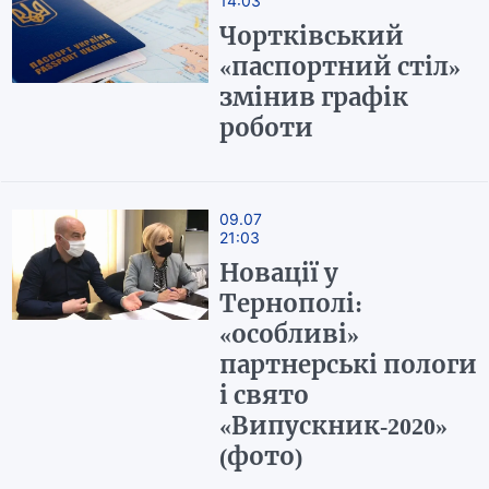
14:03
Чортківський
«паспортний стіл»
змінив графік
роботи
09.07
21:03
Новації у
Тернополі:
«особливі»
партнерські пологи
і свято
«Випускник-2020»
(фото)