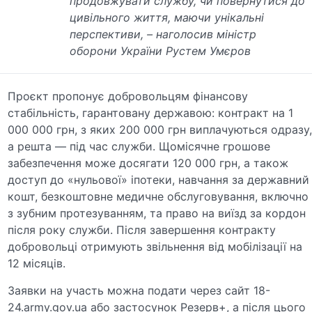
продовжувати службу, чи повернутися до
цивільного життя, маючи унікальні
перспективи, – наголосив міністр
оборони України Рустем Умєров
Проєкт пропонує добровольцям фінансову
стабільність, гарантовану державою: контракт на 1
000 000 грн, з яких 200 000 грн виплачуються одразу
а решта — під час служби. Щомісячне грошове
забезпечення може досягати 120 000 грн, а також
доступ до «нульової» іпотеки, навчання за державний
кошт, безкоштовне медичне обслуговування, включно
з зубним протезуванням, та право на виїзд за кордон
після року служби. Після завершення контракту
добровольці отримують звільнення від мобілізації на
12 місяців.
Заявки на участь можна подати через сайт 18-
24.army.gov.ua або застосунок Резерв+, а після цього