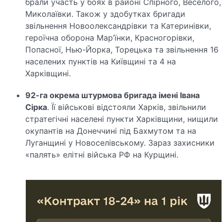
брали участь у боях в районі Спірного, Веселого,
Миколаївки. Також у здобутках бригади
звільнення Новоолександрівки та Катеринівки,
героїчна оборона Мар’їнки, Красногорівки,
Попасної, Нью-Йорка, Торецька та звільнення 16
населених пунктів на Київщині та 4 на
Харківщині.
92-га окрема штурмова бригада імені Івана
Сірка
.
Її військові відстояли Харків, звільнили
стратегічні населені пункти Харківщини, нищили
окупантів на Донеччині під Бахмутом та на
Луганщині у Новоселівському. Зараз захисники
«палять» елітні війська РФ на Курщині.