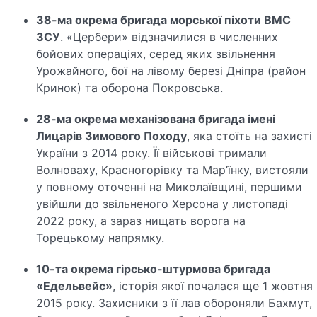
38-ма окрема бригада морської піхоти ВМС
ЗСУ
.
«Цербери» відзначилися в численних
бойових операціях, серед яких звільнення
Урожайного, бої на лівому березі Дніпра (район
Кринок) та оборона Покровська.
28-ма окрема механізована бригада імені
Лицарів Зимового Походу
, яка стоїть на захисті
України з 2014 року. Її військові тримали
Волноваху, Красногорівку та Мар’їнку, вистояли
у повному оточенні на Миколаївщині, першими
увійшли до звільненого Херсона у листопаді
2022 року, а зараз нищать ворога на
Торецькому напрямку.
10-та окрема гірсько-штурмова бригада
«Едельвейс»
, історія якої почалася ще 1 жовтня
2015 року. Захисники з її лав обороняли Бахмут,