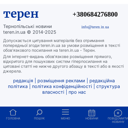
терен
+380684276800
Тернопільські новини
info@teren.in.ua
teren.in.ua © 2014-2025
Допускається цитування матеріалів без отримання
попередньої згоди teren.in.ua за умови розміщення в тексті
обов'язкового посилання на teren.in.ua - Терен.
Для інтернет-видань обов'язкове розміщення прямого,
відкритого для пошукових систем гіперпосилання на
цитовані статті не нижче другого абзацу в тексті або в якості
джерела.
редакція
|
розміщення реклами
|
редакційна
політика
|
політика конфіденційності
|
структура
власності
|
про нас
ГОЛОВНА
ПОШУК
МЕНЮ
НОВИНИ
ПОВІДОМИТ
НОВИНУ