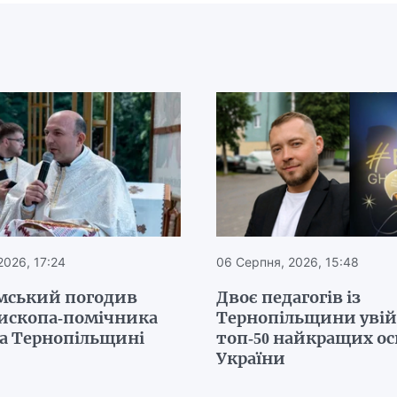
2026, 17:24
06 Серпня, 2026, 15:48
мський погодив
Двоє педагогів із
пископа-помічника
Тернопільщини уві
на Тернопільщині
топ-50 найкращих ос
України