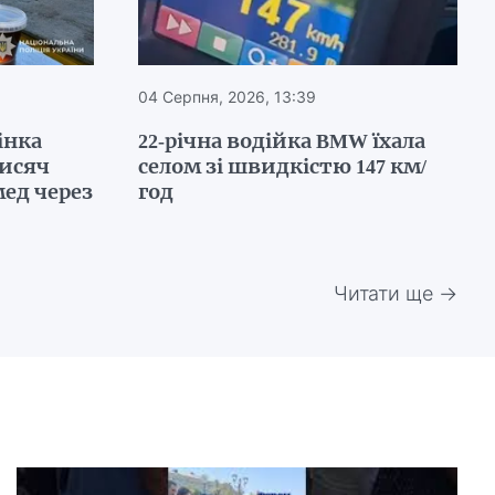
04 Серпня, 2026, 13:39
інка
22-річна водійка BMW їхала
тисяч
селом зі швидкістю 147 км/
ед через
год
Читати ще →