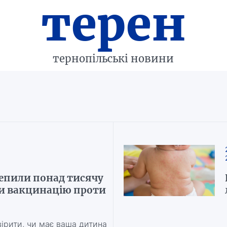
терен
тернопільські новини
епили понад тисячу
ли вакцинацію проти
ірити, чи має ваша дитина