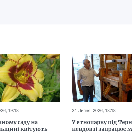
26, 19:18
24 Липня, 2026, 18:18
чному саду на
У етнопарку під Тер
льщині квітують
невдовзі запрацює 