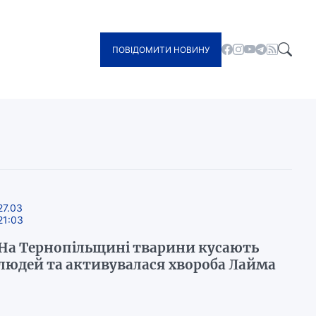
ПОВІДОМИТИ НОВИНУ
27.03
21:03
На Тернопільщині тварини кусають
людей та активувалася хвороба Лайма