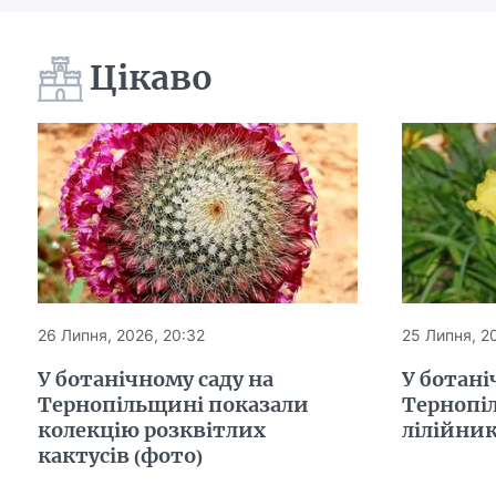
Цікаво
26 Липня, 2026, 20:32
25 Липня, 20
У ботанічному саду на
У ботані
Тернопільщині показали
Тернопі
колекцію розквітлих
лілійни
кактусів (фото)