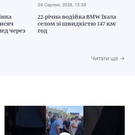
04 Серпня, 2026, 13:39
інка
22-річна водійка BMW їхала
тисяч
селом зі швидкістю 147 км/
ед через
год
Читати ще →