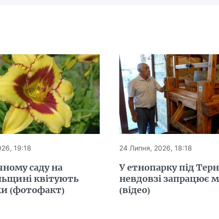
26, 19:18
24 Липня, 2026, 18:18
чному саду на
У етнопарку під Тер
льщині квітують
невдовзі запрацює 
ки (фотофакт)
(відео)