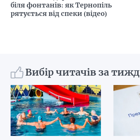
біля фонтанів: як Тернопіль
рятується від спеки (відео)
Вибір читачів за тиж