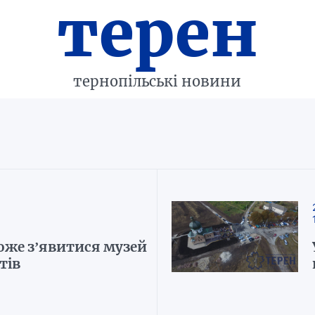
терен
тернопільські новини
оже з’явитися музей
тів