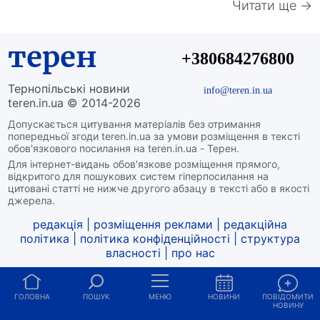
Читати ще →
терен
+380684276800
Тернопільські новини
info@teren.in.ua
teren.in.ua © 2014-2026
Допускається цитування матеріалів без отримання
попередньої згоди teren.in.ua за умови розміщення в тексті
обов'язкового посилання на teren.in.ua - Терен.
Для інтернет-видань обов'язкове розміщення прямого,
відкритого для пошукових систем гіперпосилання на
цитовані статті не нижче другого абзацу в тексті або в якості
джерела.
редакція
|
розміщення реклами
|
редакційна
політика
|
політика конфіденційності
|
структура
власності
|
про нас
ГОЛОВНА
ПОШУК
МЕНЮ
НОВИНИ
ПОВІДОМИТИ
НОВИНУ