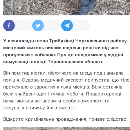
У лісопосадці села Трибухівці Чортківського району
місцевий житель виявив людські рештки під час
прогулянки з собакою. Про це повідомили у відділі
комунікації поліції Тернопільської області.
Він помітив кістки, після чого на місце події виїхала
поліція. Судово-медичний експерт припустив, що тіло
пролежало в заростях кілька місяців. Біля останків
були знайдені одяг і гумові чоботи. Правоохоронці
намагаються встановити особу померлого та
з’ясувати причину його смерті.
Відкрито кримінальне провадження, триває слідство.