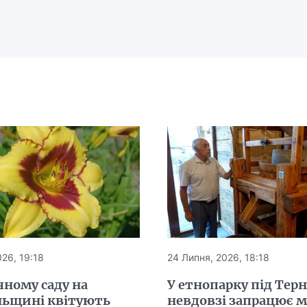
26, 19:18
24 Липня, 2026, 18:18
чному саду на
У етнопарку під Тер
льщині квітують
невдовзі запрацює 