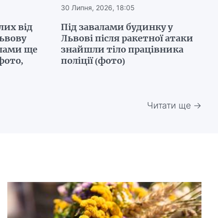
30 Липня, 2026, 18:05
лих від
Під завалами будинку у
Львову
Львові після ракетної атаки
алами ще
знайшли тіло працівника
фото,
поліції (фото)
Читати ще →