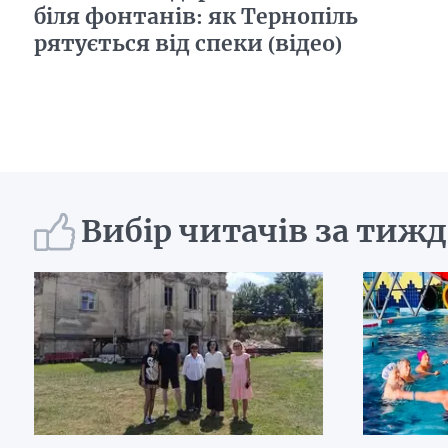
біля фонтанів: як Тернопіль
рятується від спеки (відео)
Вибір читачів за тиж