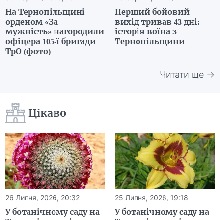
На Тернопільщині
Перший бойовий
орденом «За
вихід тривав 43 дні:
мужність» нагородили
історія воїна з
офіцера 105-ї бригади
Тернопільщини
ТрО (фото)
Читати ще →
Цікаво
26 Липня, 2026, 20:32
25 Липня, 2026, 19:18
У ботанічному саду на
У ботанічному саду на