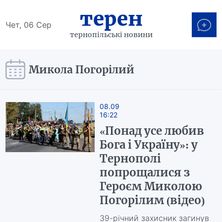
терен
Чет, 06 Сер
тернопільські новини
Микола Погорілий
08.09
16:22
«Понад усе любив
Бога і Україну»: у
Тернополі
попрощалися з
Героєм Миколою
Погорілим (відео)
39-річний захисник загинув