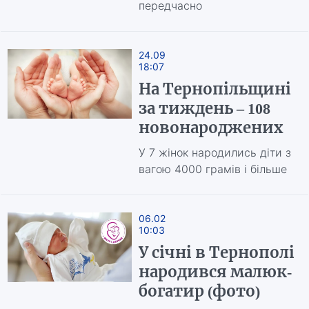
передчасно
24.09
18:07
На Тернопільщині
за тиждень – 108
новонароджених
У 7 жінок народились діти з
вагою 4000 грамів і більше
06.02
10:03
У січні в Тернополі
народився малюк-
богатир (фото)