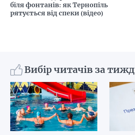
біля фонтанів: як Тернопіль
рятується від спеки (відео)
Вибір читачів за тиж