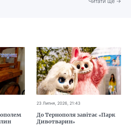
Читати ще →
23 Липня, 2026, 21:43
нополем
До Тернополя завітає «Парк
млин
Дивотварин»