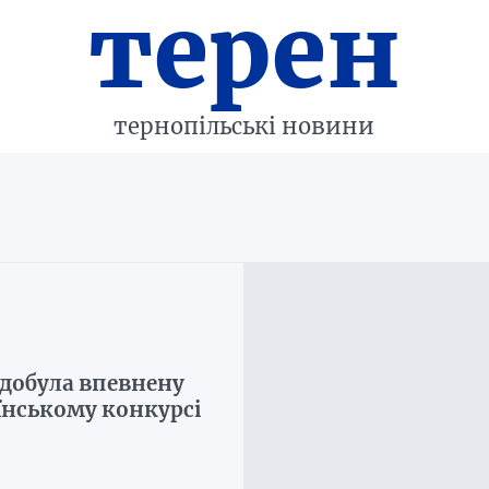
терен
тернопільські новини
добула впевнену
їнському конкурсі