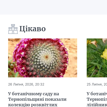
Цікаво
26 Липня, 2026, 20:32
25 Липня, 20
У ботанічному саду на
У ботані
Тернопільщині показали
Тернопі
колекцію розквітлих
лілійни