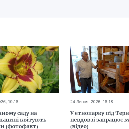
26, 19:18
24 Липня, 2026, 18:18
чному саду на
У етнопарку під Тер
льщині квітують
невдовзі запрацює 
ки (фотофакт)
(відео)