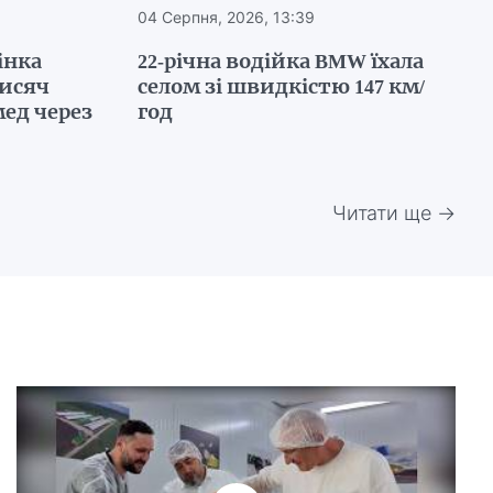
04 Серпня, 2026, 13:39
інка
22-річна водійка BMW їхала
тисяч
селом зі швидкістю 147 км/
ед через
год
Читати ще →