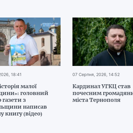
2026, 18:41
07 Серпня, 2026, 14:52
історія малої
Кардинал УГКЦ став
щини»: головний
почесним громадян
 газети з
міста Тернополя
льщини написав
у книгу (відео)