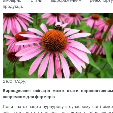
ймовірно, стали відображенням реекспорту
продукції.
2102 (Copy)
Вирощування ехінацеї може стати перспективним
напрямком для фермерів
Попит на ехінацею пурпурову в сучасному світі різко
зріс, тому що ця рослина, як відомо, є ефективним