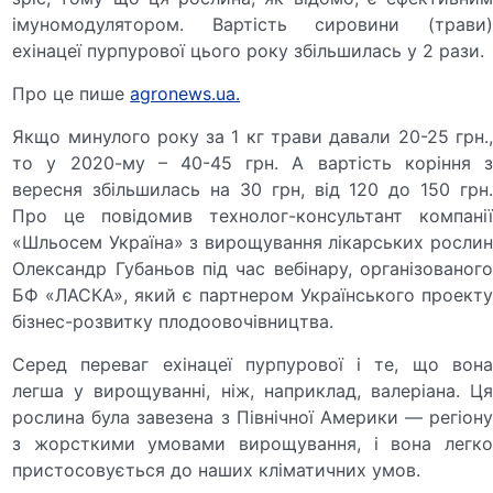
імуномодулятором. Вартість сировини (трави)
ехінацеї пурпурової цього року збільшилась у 2 рази.
Про це пише
agronews.ua.
Якщо минулого року за 1 кг трави давали 20-25 грн.,
то у 2020-му – 40-45 грн. А вартість коріння з
вересня збільшилась на 30 грн, від 120 до 150 грн.
Про це повідомив технолог-консультант компанії
«Шльосем Україна» з вирощування лікарських рослин
Олександр Губаньов під час вебінару, організованого
БФ «ЛАСКА», який є партнером Українського проекту
бізнес-розвитку плодоовочівництва.
Серед переваг ехінацеї пурпурової і те, що вона
легша у вирощуванні, ніж, наприклад, валеріана. Ця
рослина була завезена з Північної Америки — регіону
з жорсткими умовами вирощування, і вона легко
пристосовується до наших кліматичних умов.