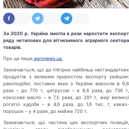
За 2020 р. Україна змогла в рази наростити експорт
ряду нетипових для вітчизняного аграрного сектора
товарів.
Про це пише
agronews.ua.
Зазначається, що до п’ятірки найбільш нестандартних
продуктів з великим приростом експорту увійшли:
ракоподібні, поставки яких з України виросли в 9,6
раза – до 770 т, цитрусові – в 8,6 раза, до 736 т,
кокосове масло – в 7,5 раза, до 281 т, жир великої
рогатої худоби – в 4,6 раза, до 1,6 тис. т, какао-
порошок – у 4 рази, до майже 720 т.
Зазначається, що частина цих експортних позицій,