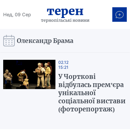
терен
Нед, 09 Сер
тернопільські новини
Олександр Брама
02.12
15:21
У Чорткові
відбулась прем’єра
унікальної
соціальної вистави
(фоторепортаж)