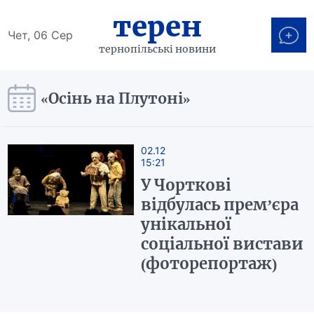
терен
Чет, 06 Сер
тернопільські новини
«Осінь на Плутоні»
02.12
15:21
У Чорткові
відбулась прем’єра
унікальної
соціальної вистави
(фоторепортаж)