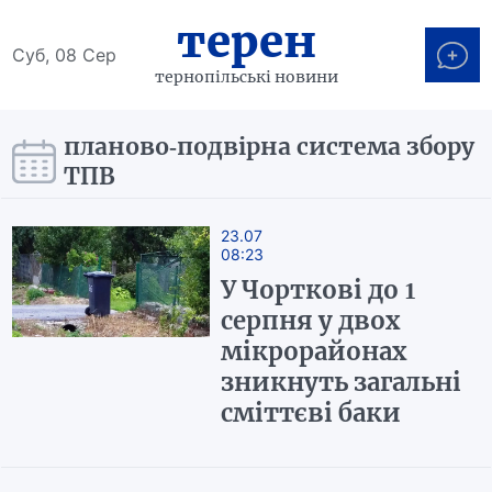
терен
Суб, 08 Сер
тернопільські новини
планово-подвірна система збору
ТПВ
23.07
08:23
У Чорткові до 1
серпня у двох
мікрорайонах
зникнуть загальні
сміттєві баки