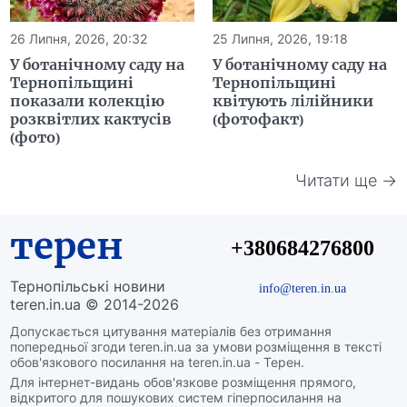
26 Липня, 2026, 20:32
25 Липня, 2026, 19:18
У ботанічному саду на
У ботанічному саду на
Тернопільщині
Тернопільщині
показали колекцію
квітують лілійники
розквітлих кактусів
(фотофакт)
(фото)
Читати ще →
терен
+380684276800
Тернопільські новини
info@teren.in.ua
teren.in.ua © 2014-2026
Допускається цитування матеріалів без отримання
попередньої згоди teren.in.ua за умови розміщення в тексті
обов'язкового посилання на teren.in.ua - Терен.
Для інтернет-видань обов'язкове розміщення прямого,
відкритого для пошукових систем гіперпосилання на