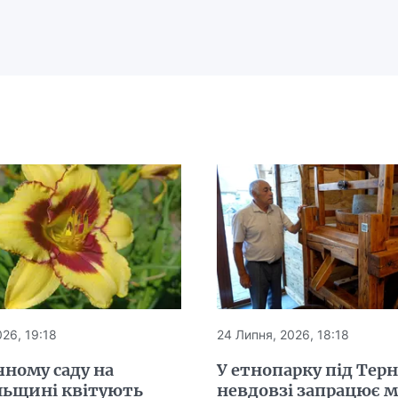
26, 19:18
24 Липня, 2026, 18:18
чному саду на
У етнопарку під Тер
льщині квітують
невдовзі запрацює 