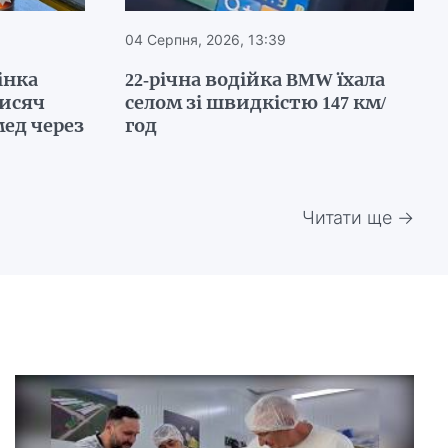
04 Серпня, 2026, 13:39
інка
22-річна водійка BMW їхала
тисяч
селом зі швидкістю 147 км/
ед через
год
Читати ще →