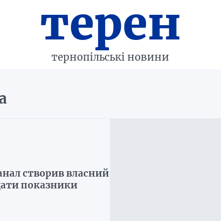
терен
тернопільські новини
а
анал створив власний
дати показники