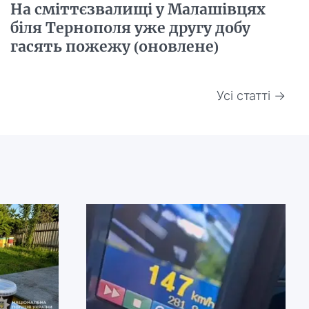
На сміттєзвалищі у Малашівцях
біля Тернополя уже другу добу
гасять пожежу (оновлене)
Усі статті →