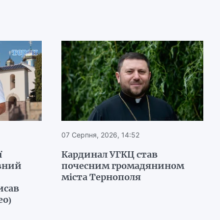
07 Серпня, 2026, 14:52
ї
Кардинал УГКЦ став
вний
почесним громадянином
міста Тернополя
исав
ео)