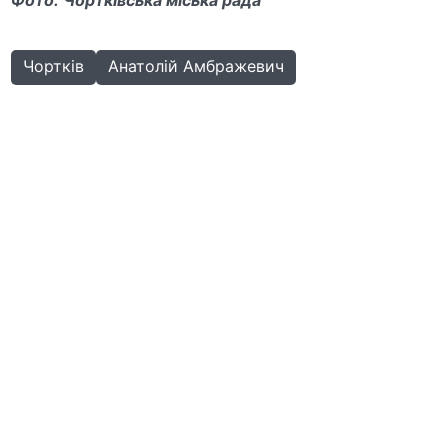
Фото: Чортківська міська рада
Чортків
Анатолій Амбражевич