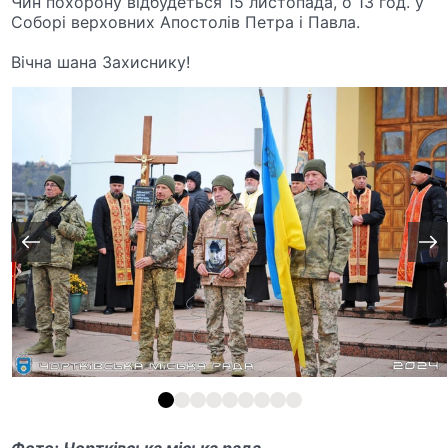
Чин похорону відбудеться 15 листопада, о 13 год. у
Соборі верховних Апостолів Петра і Павла.
Вічна шана Захиснику!