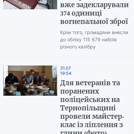
вже задекларували
374 одиниці
вогнепальної зброї
Крім того, громадяни внесли
до обліку 115 679 набоїв
різного калібру
31.07
19:54
Для ветеранів та
поранених
поліцейських на
Тернопільщині
провели майстер-
клас із ліплення з
глини (фото)