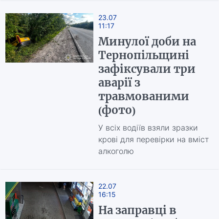
23.07
11:17
Минулої доби на
Тернопільщині
зафіксували три
аварії з
травмованими
(фото)
У всіх водіїв взяли зразки
крові для перевірки на вміст
алкоголю
22.07
16:15
На заправці в