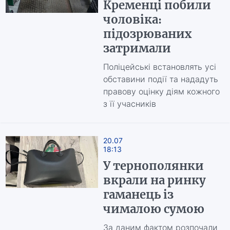
Кременці побили
чоловіка:
підозрюваних
затримали
Поліцейські встановлять усі
обставини події та нададуть
правову оцінку діям кожного
з її учасників
20.07
18:13
У тернополянки
вкрали на ринку
гаманець із
чималою сумою
За даним фактом розпочали