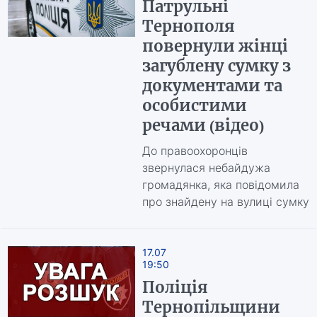
Патрульні
Тернополя
повернули жінці
загублену сумку з
документами та
особистими
речами (відео)
До правоохоронців
звернулася небайдужа
громадянка, яка повідомила
про знайдену на вулиці сумку
17.07
19:50
Поліція
Тернопільщини