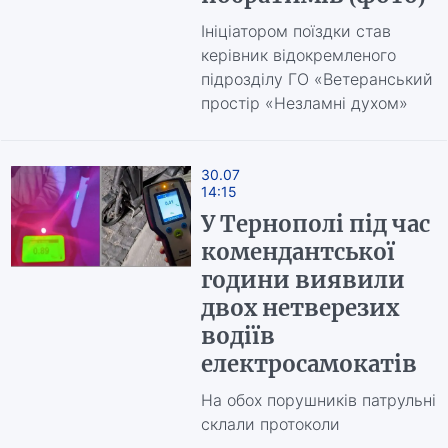
Ініціатором поїздки став
керівник відокремленого
підрозділу ГО «Ветеранський
простір «Незламні духом»
30.07
14:15
У Тернополі під час
комендантської
години виявили
двох нетверезих
водіїв
електросамокатів
На обох порушників патрульні
склали протоколи