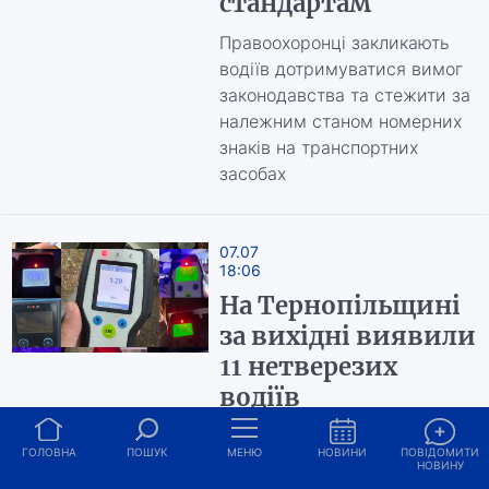
стандартам
Правоохоронці закликають
водіїв дотримуватися вимог
законодавства та стежити за
належним станом номерних
знаків на транспортних
засобах
07.07
18:06
На Тернопільщині
за вихідні виявили
11 нетверезих
водіїв
Інспектори відсторонили
ГОЛОВНА
ПОШУК
МЕНЮ
НОВИНИ
ПОВІДОМИТИ
порушників від керування та
НОВИНУ