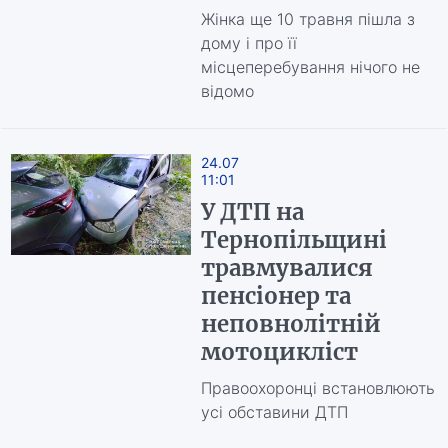
Жінка ще 10 травня пішла з
дому і про її
місцеперебування нічого не
відомо
24.07
11:01
У ДТП на
Тернопільщині
травмувалися
пенсіонер та
неповнолітній
мотоцикліст
Правоохоронці встановлюють
усі обставини ДТП