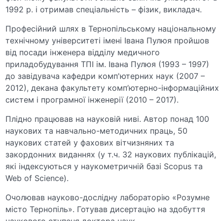
1992 р. і отримав спеціальність – фізик, викладач.
Професійний шлях в Тернопільському національному
технічному університеті імені Івана Пулюя пройшов
від посади інженера відділу медичного
приладобудування ТПІ ім. Івана Пулюя (1993 – 1997)
до завідувача кафедри комп'ютерних наук (2007 –
2012), декана факультету комп’ютерно-інформаційних
систем і програмної інженерії (2010 – 2017).
Плідно працював на науковій ниві. Автор понад 100
наукових та навчально-методичних праць, 50
наукових статей у фахових вітчизняних та
закордонних виданнях (у т.ч. 32 наукових публікацій,
які індексуються у наукометричній базі Scopus та
Web of Science).
Очолював науково-дослідну лабораторію «Розумне
місто Тернопіль». Готував дисертацію на здобуття
наукового ступеня доктора наук.