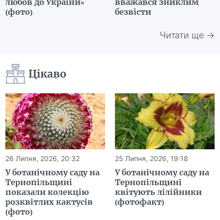
любов до України»
вважався зниклим
(фото)
безвісти
Читати ще →
Цікаво
26 Липня, 2026, 20:32
25 Липня, 2026, 19:18
У ботанічному саду на
У ботанічному саду на
Тернопільщині
Тернопільщині
показали колекцію
квітують лілійники
розквітлих кактусів
(фотофакт)
(фото)