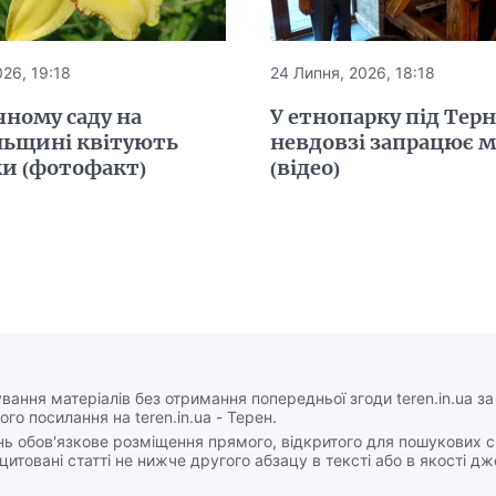
26, 19:18
24 Липня, 2026, 18:18
чному саду на
У етнопарку під Тер
льщині квітують
невдовзі запрацює 
ки (фотофакт)
(відео)
вання матеріалів без отримання попередньої згоди teren.in.ua з
ого посилання на teren.in.ua - Терен.
нь обов'язкове розміщення прямого, відкритого для пошукових 
цитовані статті не нижче другого абзацу в тексті або в якості д