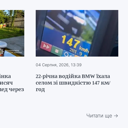
04 Серпня, 2026, 13:39
інка
22-річна водійка BMW їхала
тисяч
селом зі швидкістю 147 км/
ед через
год
Читати ще →