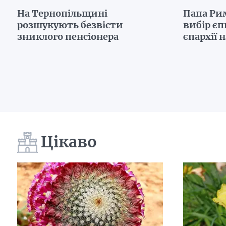
На Тернопільщині
Папа Ри
розшукують безвісти
вибір є
зниклого пенсіонера
єпархії 
Цікаво