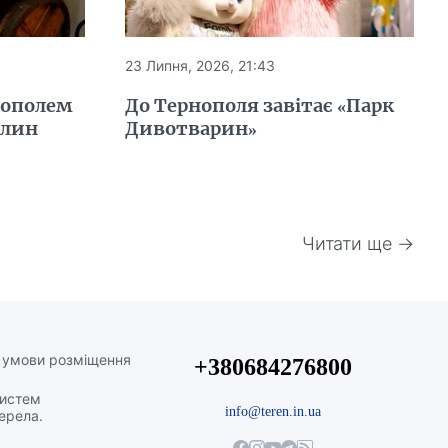
23 Липня, 2026, 21:43
нополем
До Тернополя завітає «Парк
млин
Дивотварин»
Читати ще →
а умови розміщення
+380684276800
систем
info@teren.in.ua
жерела.