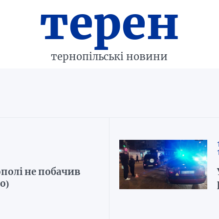
терен
тернопільські новини
ополі не побачив
о)