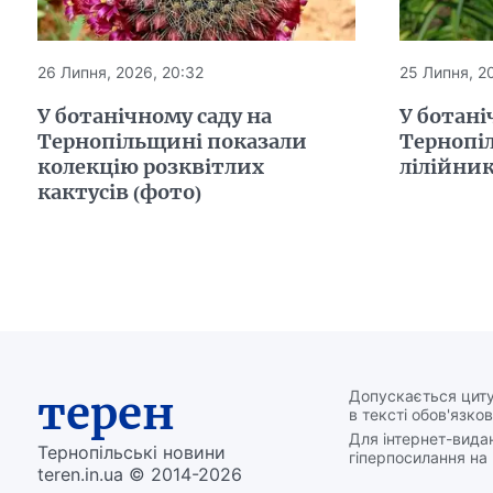
26 Липня, 2026, 20:32
25 Липня, 20
У ботанічному саду на
У ботані
Тернопільщині показали
Тернопі
колекцію розквітлих
лілійни
кактусів (фото)
терен
Допускається циту
в тексті обов'язков
Для інтернет-вида
Тернопільські новини
гіперпосилання на 
teren.in.ua © 2014-2026