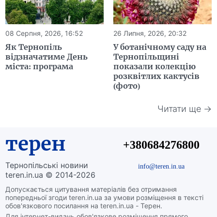
08 Серпня, 2026, 16:52
26 Липня, 2026, 20:32
Як Тернопіль
У ботанічному саду на
відзначатиме День
Тернопільщині
міста: програма
показали колекцію
розквітлих кактусів
(фото)
Читати ще →
терен
+380684276800
Тернопільські новини
info@teren.in.ua
teren.in.ua © 2014-2026
Допускається цитування матеріалів без отримання
попередньої згоди teren.in.ua за умови розміщення в тексті
обов'язкового посилання на teren.in.ua - Терен.
Для інтернет-видань обов'язкове розміщення прямого,