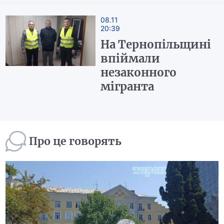
08.11
20:39
На Тернопільщині
впіймали
незаконного
мігранта
Про це говорять