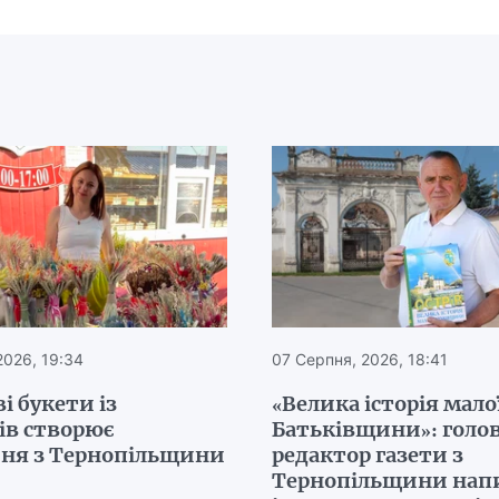
2026, 19:34
07 Серпня, 2026, 18:41
і букети із
«Велика історія мало
ів створює
Батьківщини»: голо
ня з Тернопільщини
редактор газети з
Тернопільщини нап