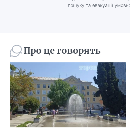
пошуку та евакуації умовн
Про це говорять