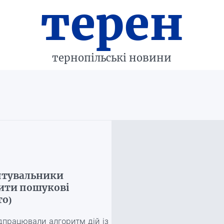
терен
тернопільські новини
ятувальники
ити пошукові
то)
ідпрацювали алгоритм дій із