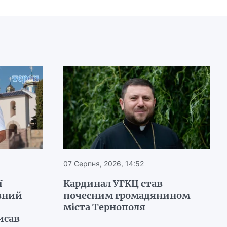
07 Серпня, 2026, 14:52
ї
Кардинал УГКЦ став
вний
почесним громадянином
міста Тернополя
исав