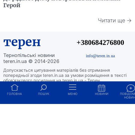
Герой
Читати ще →
терен
+380684276800
Тернопільські новини
info@teren.in.ua
teren.in.ua © 2014-2026
Допускається цитування матеріалів без отримання
попередньої згоди teren.in.ua за умови розміщення в тексті
обов'язкового посилання на teren.in.ua - Терен.
Для інтернет-видань обов'язкове розміщення прямого,
відкритого для пошукових систем гіперпосилання на
ГОЛОВНА
ПОШУК
МЕНЮ
НОВИНИ
ПОВІДО
цитовані статті не нижче другого абзацу в тексті або в якості
НОВИ
джерела.
редакція
|
розміщення реклами
|
редакційна
політика
|
політика конфіденційності
|
структура
власності
|
про нас