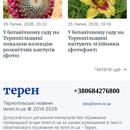
26 Липня, 2026, 20:32
25 Липня, 2026, 19:18
У ботанічному саду на
У ботанічному саду на
Тернопільщині
Тернопільщині
показали колекцію
квітують лілійники
розквітлих кактусів
(фотофакт)
(фото)
Читати ще →
терен
+380684276800
Тернопільські новини
info@teren.in.ua
teren.in.ua © 2014-2026
Допускається цитування матеріалів без отримання
попередньої згоди teren.in.ua за умови розміщення в тексті
обов'язкового посилання на teren.in.ua - Терен.