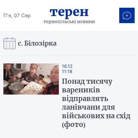
терен
П'я, 07 Сер
тернопільські новини
с. Білозірка
16.12
11:18
Понад тисячу
вареників
відправлять
ланівчани для
військових на схід
(фото)