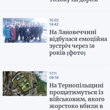
10.02
14:42
На Лановеччині
відбулася емоційна
зустріч через 50
років (фото)
17.11
09:16
На Тернопільщині
прощатимуться із
військовим, якого
жорстоко вбили в