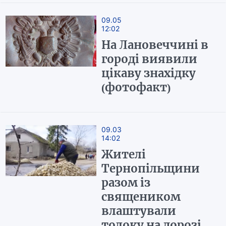
09.05
12:02
На Лановеччині в
городі виявили
цікаву знахідку
(фотофакт)
09.03
14:02
Жителі
Тернопільщини
разом із
священиком
влаштували
толоку на дорозі