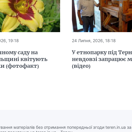
26, 19:18
24 Липня, 2026, 18:18
чному саду на
У етнопарку під Тер
льщині квітують
невдовзі запрацює 
ки (фотофакт)
(відео)
вання матеріалів без отримання попередньої згоди teren.in.ua з