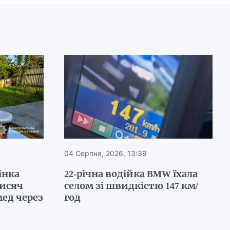
04 Серпня, 2026, 13:39
інка
22-річна водійка BMW їхала
тисяч
селом зі швидкістю 147 км/
ед через
год