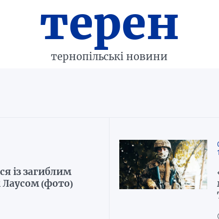
терен
тернопільські новини
я із загиблим
Лаусом (фото)