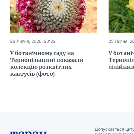
26 Липня, 2026, 20:32
25 Липня, 20
У ботанічному саду на
У ботані
Тернопільщині показали
Тернопі
колекцію розквітлих
лілійни
кактусів (фото)
терен
Допускається циту