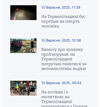
10 Вересня, 2025, 11:29
На Тернопільщині бус
переїхав на смерть
чоловіка
10 Вересня, 2025, 10:36
Вимогу про зупинку
проігнорував: на
Тернопільщині
патрульні ганялися за
неповнолітнім водієм
10 Вересня, 2025, 09:43
На колінах і з
молитвою: на
Тернопільщині
попрощалися з Героєм