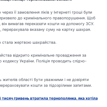
ерез її замовлення ліків у Інтернеті гроші були
 призвело до кримінального правопорушення. Щоб
, він вимагав переказати кошти на допомогу ЗСУ.
, перерахувала вказану суму на картку шахрая.
о стала жертвою шахрайства.
йства відкрито кримінальне провадження за
 кодексу України. Поліція проводить слідчо-
 жителів області бути уважними і не довіряти
перераховувати кошти за підозрілими запитами.
 тисяч гривень втратила тернополянка, яка хотіла