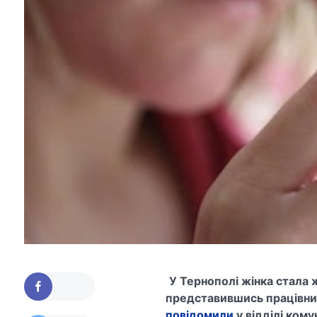
У Тернополі жінка стала 
представившись працівник
повідомили
у відділі кому