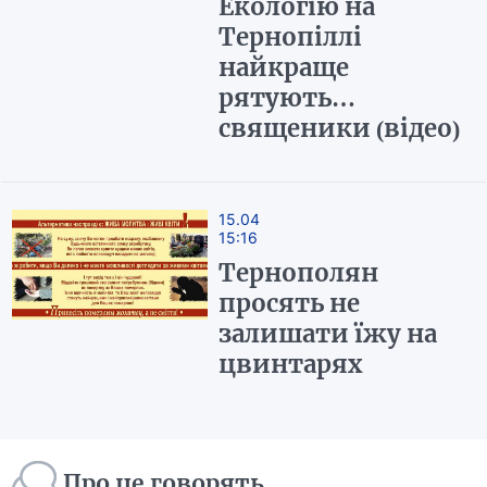
Екологію на
Тернопіллі
найкраще
рятують…
священики (відео)
15.04
15:16
Тернополян
просять не
залишати їжу на
цвинтарях
Про це говорять