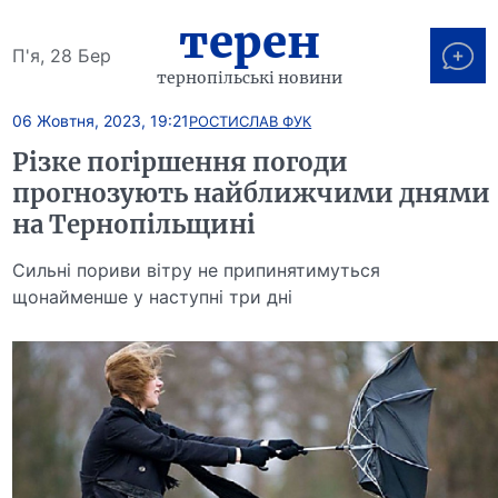
терен
П'я, 28 Бер
тернопільські новини
06 Жовтня, 2023, 19:21
РОСТИСЛАВ ФУК
Різке погіршення погоди
прогнозують найближчими днями
на Тернопільщині
Сильні пориви вітру не припинятимуться
щонайменше у наступні три дні