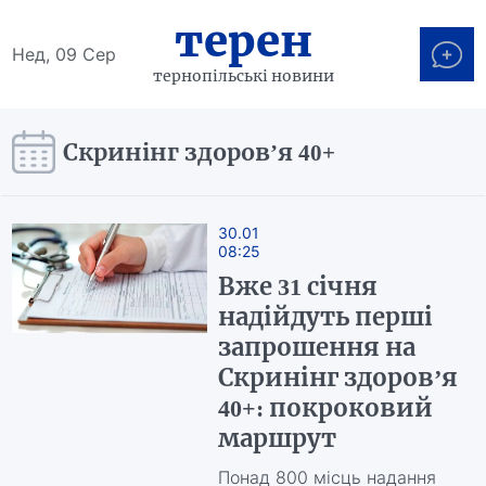
терен
Нед, 09 Сер
тернопільські новини
Скринінг здоровʼя 40+
30.01
08:25
Вже 31 січня
надійдуть перші
запрошення на
Скринінг здоровʼя
40+: покроковий
маршрут
Понад 800 місць надання