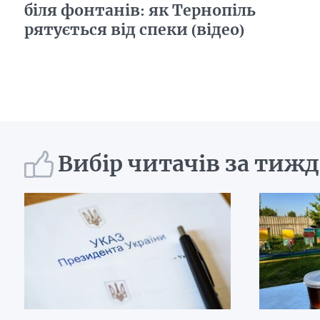
біля фонтанів: як Тернопіль
рятується від спеки (відео)
Вибір читачів за тиж