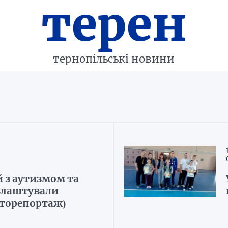
терен
тернопільські новини
й з аутизмом та
влаштували
оторепортаж)