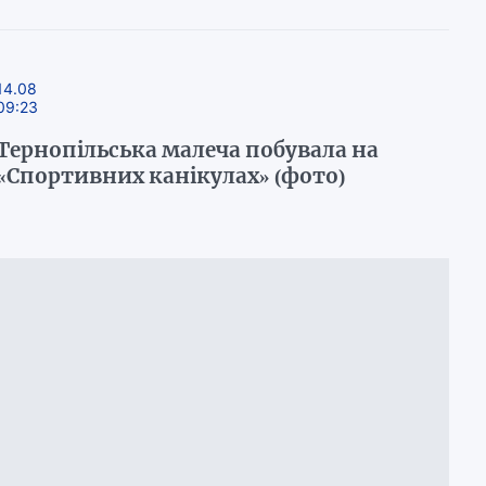
14.08
09:23
Тернопільська малеча побувала на
«Спортивних канікулах» (фото)