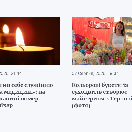
2026, 21:44
07 Серпня, 2026, 19:34
тив себе служінню
Кольорові букети із
а медицині»: на
сухоцвітів створює
льщині помер
майстриня з Терно
лікар
(фото)