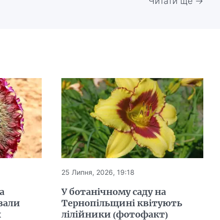
Читати ще →
25 Липня, 2026, 19:18
а
У ботанічному саду на
зали
Тернопільщині квітують
х
лілійники (фотофакт)