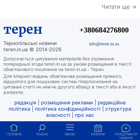
Читати ще →
терен
+380684276800
Тернопільські новини
info@teren.in.ua
teren.in.ua © 2014-2026
Допускається цитування матеріалів без отримання
попередньої згоди teren.in.ua за умови розміщення в тексті
обов'язкового посилання на teren.in.ua - Терен.
Для інтернет-видань обов'язкове розміщення прямого,
відкритого для пошукових систем гіперпосилання на
цитовані статті не нижче другого абзацу в тексті або в якості
джерела.
редакція
|
розміщення реклами
|
редакційна
політика
|
політика конфіденційності
|
структура
власності
|
про нас
ГОЛОВНА
ПОШУК
МЕНЮ
НОВИНИ
ПОВІДОМИТИ
НОВИНУ