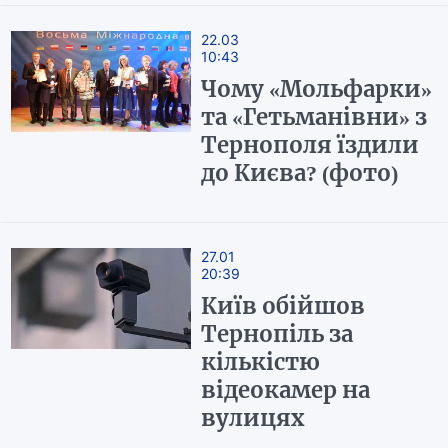
22.03
10:43
Чому «Мольфарки»
та «Гетьманівни» з
Тернополя їздили
до Києва? (фото)
27.01
20:39
Київ обійшов
Тернопіль за
кількістю
відеокамер на
вулицях