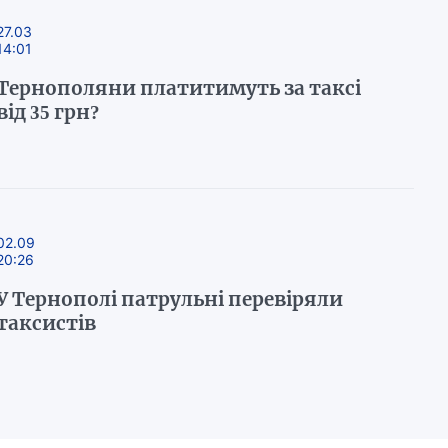
27.03
14:01
Тернополяни платитимуть за таксі
від 35 грн?
02.09
20:26
У Тернополі патрульні перевіряли
таксистів