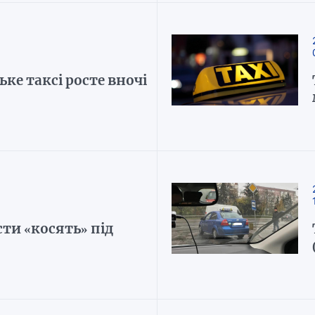
ке таксі росте вночі
ти «косять» під