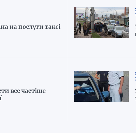
іна на послуги таксі
ти все частіше
ї