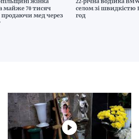
опільщині жінка
22-річна водійка BMW
а майже 70 тисяч
селом зі швидкістю 1
, продаючи мед через
год
т