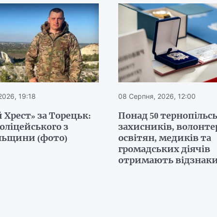
2026, 19:18
08 Серпня, 2026, 12:00
 Хрест» за Торецьк:
Понад 50 тернопільс
поліцейського з
захисників, волонтер
льщини (фото)
освітян, медиків та
громадських діячів
отримають відзнак