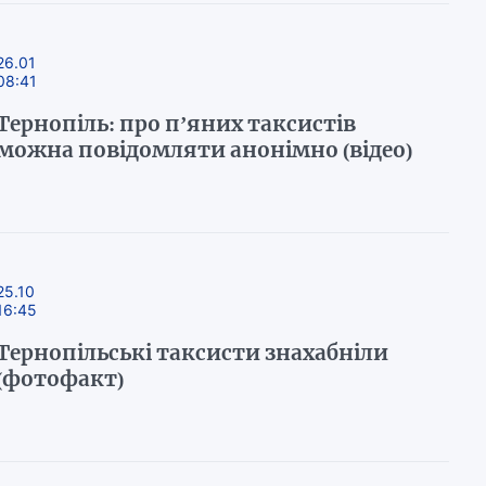
26.01
08:41
Тернопіль: про п’яних таксистів
можна повідомляти анонімно (відео)
25.10
16:45
Тернопільські таксисти знахабніли
(фотофакт)