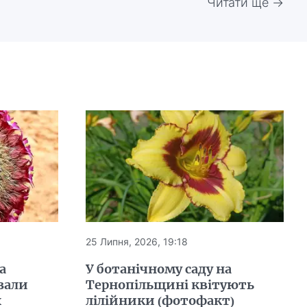
Читати ще →
25 Липня, 2026, 19:18
а
У ботанічному саду на
зали
Тернопільщині квітують
х
лілійники (фотофакт)