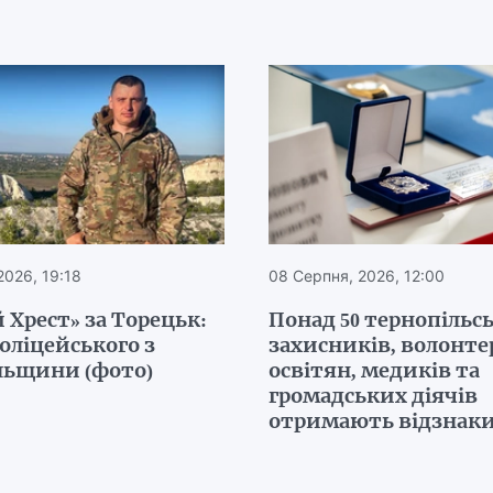
2026, 19:18
08 Серпня, 2026, 12:00
 Хрест» за Торецьк:
Понад 50 тернопільс
поліцейського з
захисників, волонтер
льщини (фото)
освітян, медиків та
громадських діячів
отримають відзнак