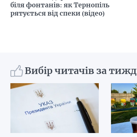
біля фонтанів: як Тернопіль
рятується від спеки (відео)
Вибір читачів за тиж