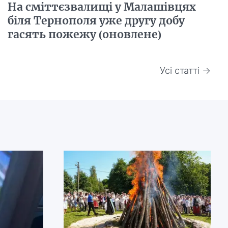
На сміттєзвалищі у Малашівцях
біля Тернополя уже другу добу
гасять пожежу (оновлене)
Усі статті →