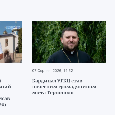
07 Серпня, 2026, 14:52
ї
Кардинал УГКЦ став
вний
почесним громадянином
міста Тернополя
исав
ео)