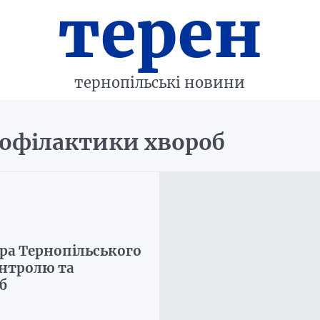
терен
тернопільські новини
рофілактики хвороб
ра Тернопільського
онтролю та
б