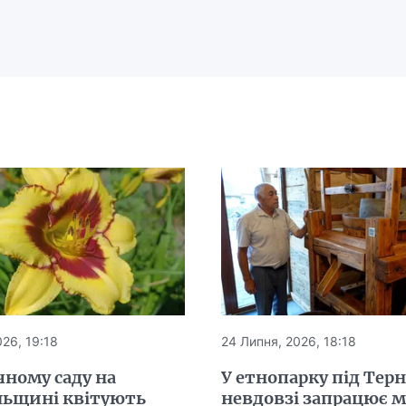
26, 19:18
24 Липня, 2026, 18:18
чному саду на
У етнопарку під Тер
льщині квітують
невдовзі запрацює 