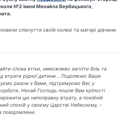
школи №2 імені Михайла Вербицького,
ната.
ловили співчуття своїй колезі та матері дівчини
айти слова втіхи, неможливо загоїти біль та
від втрати рідної дитини… Поділяємо Ваше
муємо разом з Вами, підтримуємо Вас у
корботи. Нехай Господь пошле Вам кріпості
пережити цю непоправну втрату, а покійній
чний спокій у своєму Царстві Небесному, –
в повідомленні.