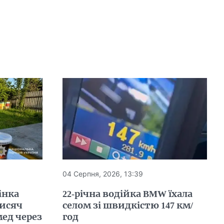
04 Серпня, 2026, 13:39
інка
22-річна водійка BMW їхала
тисяч
селом зі швидкістю 147 км/
ед через
год