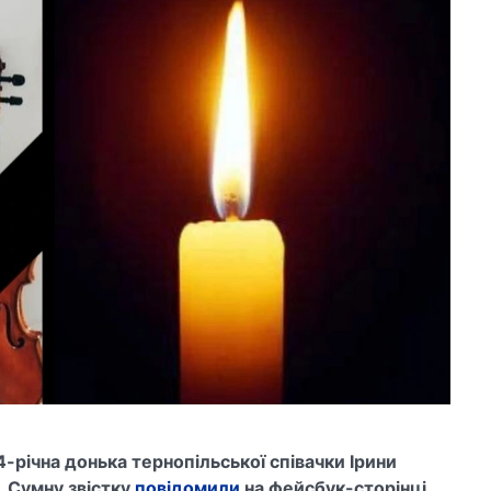
4-річна донька тернопільської співачки Ірини
. Сумну звістку
повідомили
на фейсбук-сторінці