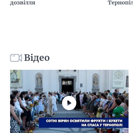
дозвілля
Тернопі
Відео