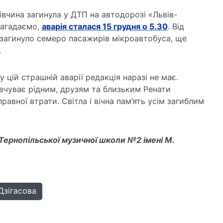
дівчина загинула у ДТП на автодорозі «Львів-
Нагадаємо,
аварія сталася 15 грудня о 5.30
. Від
 загинуло семеро пасажирів мікроавтобуса, ще
.
 цій страшній аварії редакція наразі не має.
вчуває рідним, друзям та близьким Ренати
равної втрати. Світла і вічна пам’ять усім загиблим
Тернопільської музичної школи №2 імені М.
Дзігасова