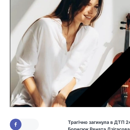
Трагічно загинула в ДТП 2
Борисюк Рената Дзігасова