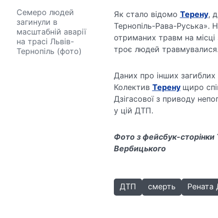
Семеро людей
Як стало відомо
Терену
, 
загинули в
Тернопіль-Рава-Руська». 
масштабній аварії
отриманих травм на місці
на трасі Львів-
троє людей травмувалися
Тернопіль (фото)
Даних про інших загиблих у
Колектив
Терену
щиро спі
Дзігасової з приводу непоп
у цій ДТП.
Фото з фейсбук-сторінки 
Вербицького
ДТП
смерть
Рената 