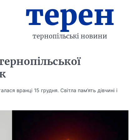
терен
тернопільські новини
тернопільської
к
лася вранці 15 грудня. Світла пам’ять дівчині і