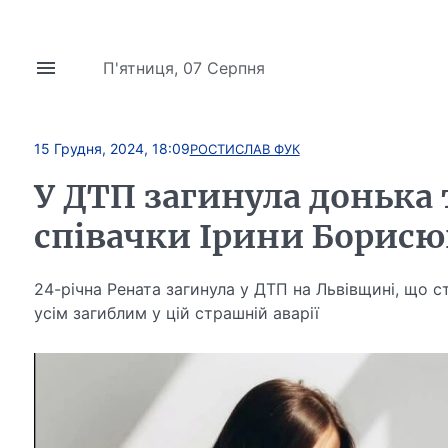
П'ятниця, 07 Серпня
15 Грудня, 2024, 18:09
РОСТИСЛАВ ФУК
У ДТП загинула донька 
співачки Ірини Борисю
24-річна Рената загинула у ДТП на Львівщині, що ста
усім загиблим у цій страшній аварії