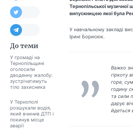
Тернопільської музичної 
випускницею якої була Ре
У навчальному закладі вис
Ірині Борисюк.
До теми
У громаді на
Тернопільщині
Важко зн
оголосили
гіркоту 
дводенну жалобу:
зустрічатимуть
горе, су
тіло захисника
годину с
та сили 
У Тернополі
дарує ві
розшукали водія,
йдеться 
який вчинив ДТП і
покинув місце
аварії