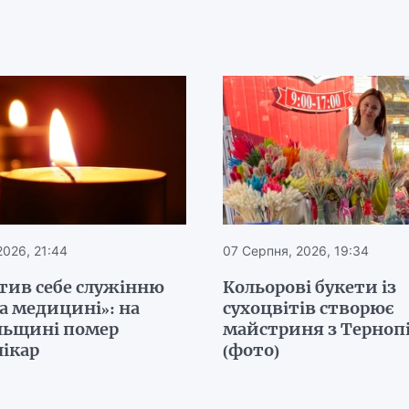
2026, 21:44
07 Серпня, 2026, 19:34
тив себе служінню
Кольорові букети із
а медицині»: на
сухоцвітів створює
льщині помер
майстриня з Терно
лікар
(фото)