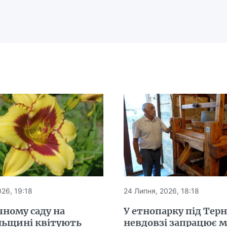
26, 19:18
24 Липня, 2026, 18:18
чному саду на
У етнопарку під Тер
льщині квітують
невдовзі запрацює 