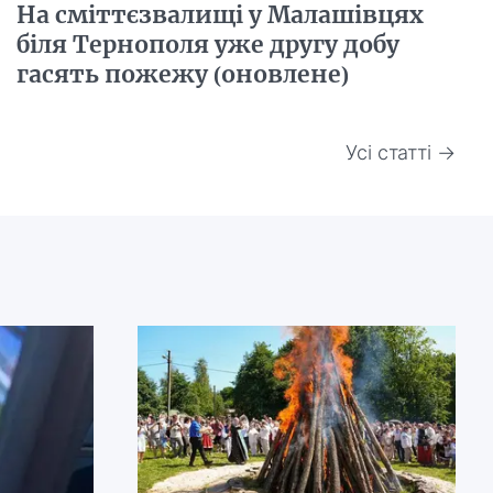
На сміттєзвалищі у Малашівцях
біля Тернополя уже другу добу
гасять пожежу (оновлене)
Усі статті →