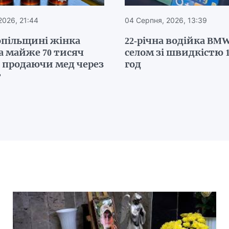
2026, 21:44
04 Серпня, 2026, 13:39
опільщині жінка
22-річна водійка BMW
а майже 70 тисяч
селом зі швидкістю 1
, продаючи мед через
год
т