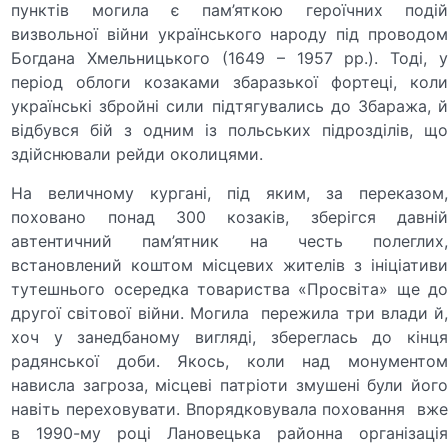
пунктів могила є пам’яткою героїчних подій
визвольної війни українського народу під проводом
Богдана Хмельницького (1649 – 1957 рр.). Тоді, у
період облоги козаками збаразької фортеці, коли
українські збройні сили підтягувались до Збаража, й
відбувся бій з одним із польських підрозділів, що
здійснювали рейди околицями.
На величному кургані, під яким, за переказом,
поховано понад 300 козаків, зберігся давній
автентичний пам’ятник на честь полеглих,
встановлений коштом місцевих жителів з ініціативи
тутешнього осередка товариства «Просвіта» ще до
другої світової війни. Могила пережила три влади й,
хоч у занедбаному вигляді, збереглась до кінця
радянської доби. Якось, коли над монументом
нависла загроза, місцеві патріоти змушені були його
навіть переховувати. Впорядковувала поховання вже
в 1990-му році Лановецька районна організація