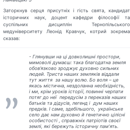
Заторкнув серця присутніх і гість свята, кандидат
історичних наук, доцент кафедри філософії та
суспільних дисциплін Тернопільського
медуніверситету Леонід Кравчук, котрий зокрема
сказав:
- Глянувши на ці довколишні простори,
мимоволі думаєш: така благодатна земля
обов’язково зроджує духовно сильних
людей. Триста наших земляків віддали
тут життя за нашу волю. Бо воля – це
якась містична, нездоланна необхідність,
і ми, крім уроків історії, повинні черпати
потяг до неї передусім з переказів наших
батьків та дідусів, легенд і дум наших
предків. І саме, здебільшого, українське
село дає нам духовно й генетично цілісні
особистості , справжніх патріотів своєї
землі, які бережуть історичну пам'ять.