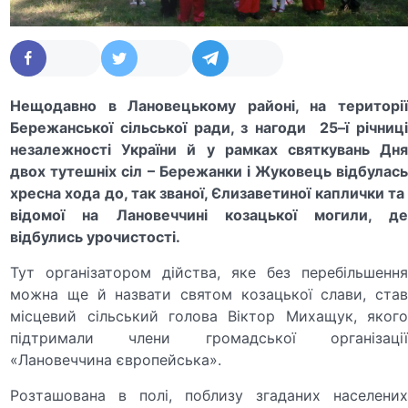
Нещодавно в Лановецькому районі, на території
Бережан
c
ької сільської ради, з нагоди 25–ї річниці
незалежності України й у рамках святкувань Дня
двох тутешніх сіл – Бережанки і Жуковець відбулась
хресна хода до, так званої, Єлизаветиної каплички та
відомої на Лановеччині козацької могили, де
відбулись урочистості.
Тут організатором дійства, яке без перебільшення
можна ще й назвати святом козацької слави, став
місцевий сільський голова Віктор Михащук, якого
підтримали члени громадської організації
«Лановеччина європейська».
Розташована в полі, поблизу згаданих населених