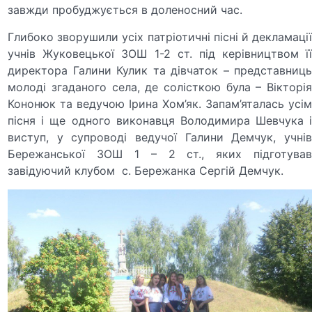
завжди пробуджується в доленосний час.
Глибоко зворушили усіх патріотичні пісні й декламації
учнів Жуковецької ЗОШ 1-2 ст. під керівництвом її
директора Галини Кулик та дівчаток – представниць
молоді згаданого села, де солісткою була – Вікторія
Кононюк та ведучою Ірина Хом’як. Запам’яталась усім
пісня і ще одного виконавця Володимира Шевчука і
виступ, у супроводі ведучої Галини Демчук, учнів
Бережанської ЗОШ 1 – 2 ст., яких підготував
завідуючий клубом с. Бережанка Сергій Демчук.