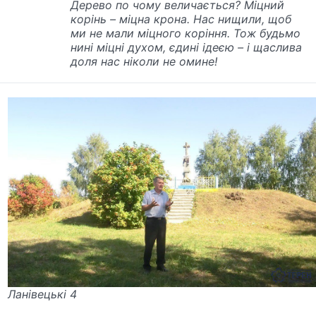
Дерево по чому величається? Міцний
корінь – міцна крона. Нас нищили, щоб
ми не мали міцного коріння. Тож будьмо
нині міцні духом, єдині ідеєю – і щаслива
доля нас ніколи не омине!
Ланівецькі 4