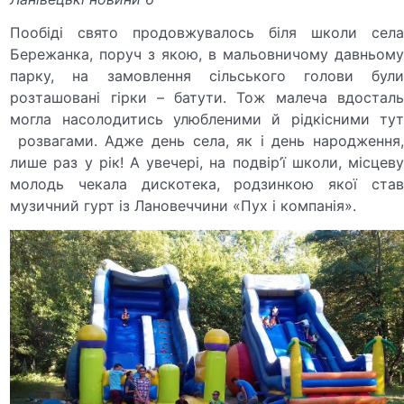
Пообіді свято продовжувалось біля школи села
Бережанка, поруч з якою, в мальовничому давньому
парку, на замовлення сільського голови були
розташовані гірки – батути. Тож малеча вдосталь
могла насолодитись улюбленими й рідкісними тут
розвагами. Адже день села, як і день народження,
лише раз у рік! А увечері, на подвір’ї школи, місцеву
молодь чекала дискотека, родзинкою якої став
музичний гурт із Лановеччини «Пух і компанія».