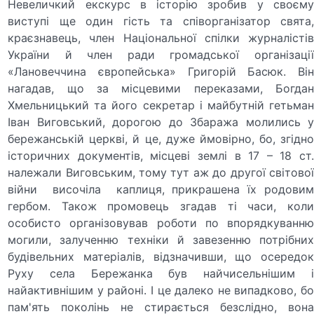
Невеличкий екскурс в історію зробив у своєму
виступі ще один гість та співорганізатор свята,
краєзнавець, член Національної спілки журналістів
України й член ради громадської організації
«Лановеччина європейська» Григорій Басюк. Він
нагадав, що за місцевими переказами, Богдан
Хмельницький та його секретар і майбутній гетьман
Іван Виговський, дорогою до Збаража молились у
бережанській церкві, й це, дуже ймовірно, бо, згідно
історичних документів, місцеві землі в 17 – 18 ст.
належали Виговським, тому тут аж до другої світової
війни височіла каплиця, прикрашена їх родовим
гербом. Також промовець згадав ті часи, коли
особисто організовував роботи по впорядкуванню
могили, залученню техніки й завезенню потрібних
будівельних матеріалів, відзначивши, що осередок
Руху села Бережанка був найчисельнішим і
найактивнішим у районі. І це далеко не випадково, бо
пам'ять поколінь не стирається безслідно, вона