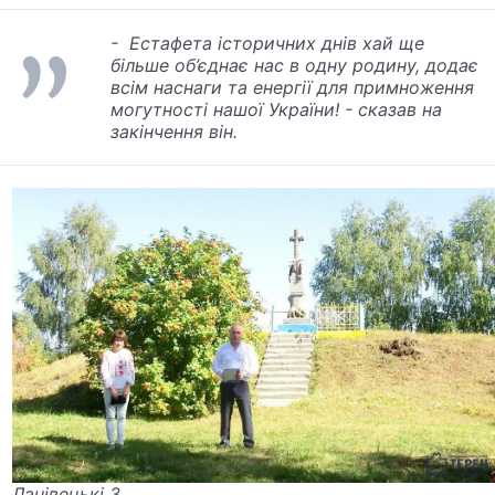
- Естафета історичних днів хай ще
більше об’єднає нас в одну родину, додає
всім наснаги та енергії для примноження
могутності нашої України! - сказав на
закінчення він.
Ланівецькі 3