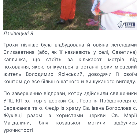
Ланівецькі 8
Трохи пізніше була відбудована й овіяна легендами
Єлизаветина (або, як її називають у селі, Саветина)
капличка, що стоїть за кількасот метрів від
поховання, якою опікується в останні роки місцевий
житель Володимир Ясінський, доводячи її своїм
коштом до все більш ошатного й вишуканого вигляду.
По завершенню відправи, котру здійснили священики
УПЦ КП :о. Ігор з церкви Св . Георгія Побідоносця с.
Бережанка та о. Федір із храму Св. Івана Богослова с.
Жуківці разом із хористами церкви Св. Марії
Магдалини, біля козацької могили відбулись
урочистості.