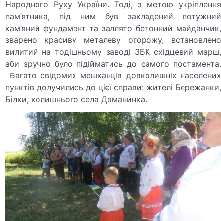
Народного Руху України. Тоді, з метою укріплення
пам’ятника, під ним був закладений потужний
кам’яний фундамент та заллято бетонний майданчик,
зварено красиву металеву огорожу, встановлено
вилитий на тодішньому заводі ЗБК східцевий марш,
аби зручно було підійматись до самого постамента.
Багато свідомих мешканців довколишніх населених
пунктів долучились до цієї справи: жителі Бережанки,
Білки, колишнього села Доманинка.