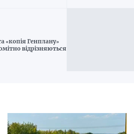
а «копія Генплану»
помітно відрізняються