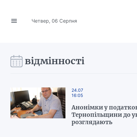
Четвер, 06 Серпня
відмінності
24.07
16:05
Анонімки у податков
Тернопільщини до ува
розглядають