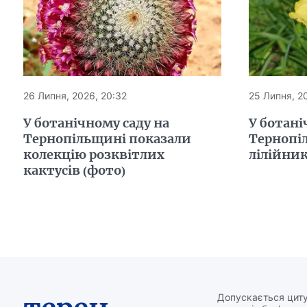
26 Липня, 2026, 20:32
25 Липня, 20
У ботанічному саду на
У ботані
Тернопільщині показали
Тернопі
колекцію розквітлих
лілійни
кактусів (фото)
Допускається циту