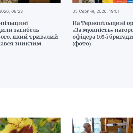
2026, 08:23
05 Серпня, 2026, 19:01
опільщині
На Тернопільщині о
дили загибель
«За мужність» наго
вого, який тривалий
офіцера 105-ї бригад
жався зниклим
(фото)