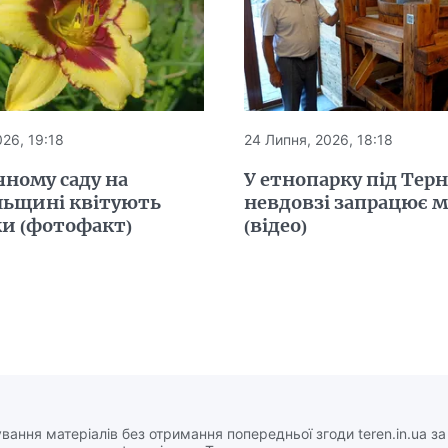
26, 19:18
24 Липня, 2026, 18:18
чному саду на
У етнопарку під Тер
льщині квітують
невдовзі запрацює 
ки (фотофакт)
(відео)
вання матеріалів без отримання попередньої згоди teren.in.ua з