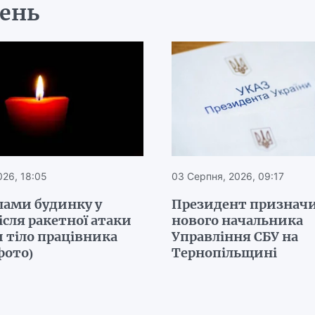
день
026, 18:05
03 Серпня, 2026, 09:17
лами будинку у
Президент признач
ісля ракетної атаки
нового начальника
 тіло працівника
Управління СБУ на
фото)
Тернопільщині