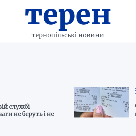
терен
тернопільські новини
ій службі
ги не беруть і не