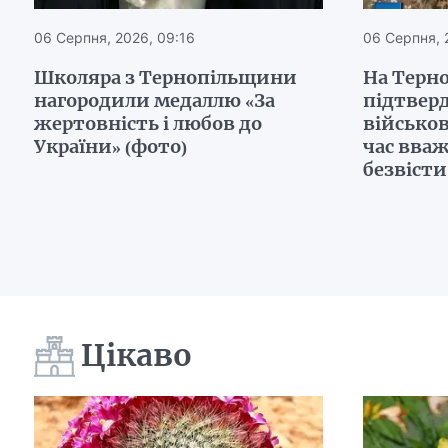
06 Серпня, 2026, 09:16
06 Серпня, 
Школяра з Тернопільщини
На Терн
нагородили медаллю «За
підтвер
жертовність і любов до
військо
України» (фото)
час вва
безвісти
Цікаво