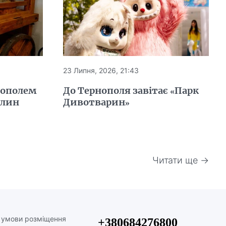
23 Липня, 2026, 21:43
нополем
До Тернополя завітає «Парк
млин
Дивотварин»
Читати ще →
а умови розміщення
+380684276800