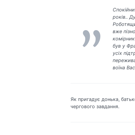
Спокійни
років.. Д
Роботящи
вже пізн
комірник
був у Фра
усіх під
пережива
воїна Ва
Як пригадує донька, батьк
чергового завдання.