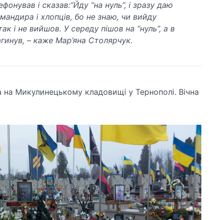
ефонував і сказав:”Йду “на нуль”, і зразу даю
мандира і хлопців, бо не знаю, чи вийду
так і не вийшов. У середу пішов на “нуль”, а в
агинув, – каже Мар’яна Столярчук.
 на Микулинецькому кладовищі у Тернополі. Вічна