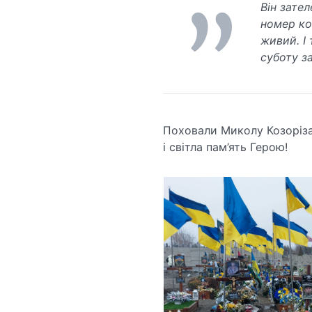
Він зател
номер ко
живий. І 
суботу з
Поховали Миколу Козоріза
і світла пам’ять Герою!