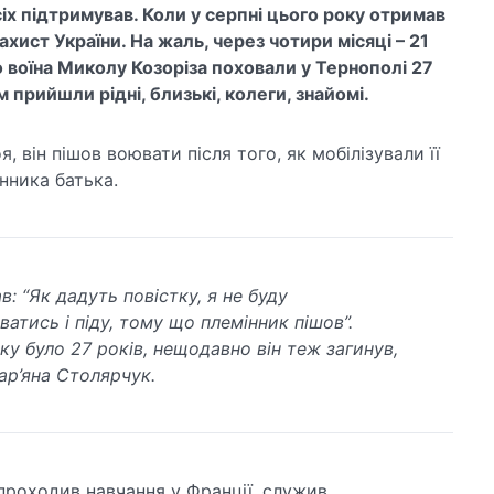
сіх підтримував. Коли у серпні цього року отримав
ахист України. На жаль, через чотири місяці – 21
 воїна Миколу Козоріза поховали у Тернополі 27
 прийшли рідні, близькі, колеги, знайомі.
, він пішов воювати після того, як мобілізували її
інника батька.
в: “Як дадуть повістку, я не буду
атись і піду, тому що племінник пішов”.
ку було 27 років, нещодавно він теж загинув,
ар’яна Столярчук.
о проходив навчання у Франції, служив