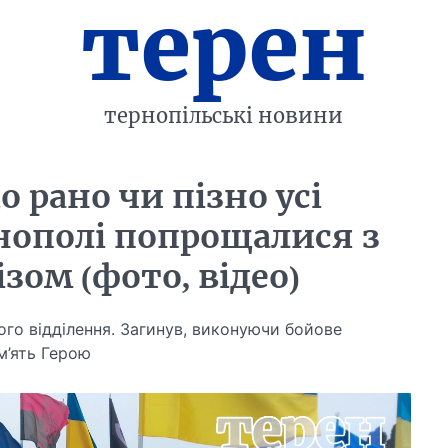
терен
тернопільські новини
 рано чи пізно усі
нополі попрощалися з
ом (фото, відео)
го відділення. Загинув, виконуючи бойове
ам’ять Герою