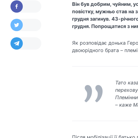
Він був добрим, чуйним, у
повістку, мужньо став на з
грудня загинув.
43-річного
грудня. Попрощатися з ним
Як розповідає донька Героя
двоюрідного брата – плем
Тато каза
переховув
Племінни
– каже М
Після мобілізації її батьк