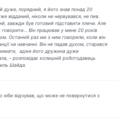
й дуже, порядний, я його знав понад 20
уже відданий, ніколи не нервувався, не пив.
й, завжди був готовий підставити плече. Але
о говорити… Він працював у мене 20 років
ом. Останній раз ми з ним говорили, коли він
нції на навчанні. Він не падав духом, старався
тримати, адже його дружина дуже
ла, – розповідає колишній роботодавець
силь Шайда.
о ніби відчував, що може не повернутися з