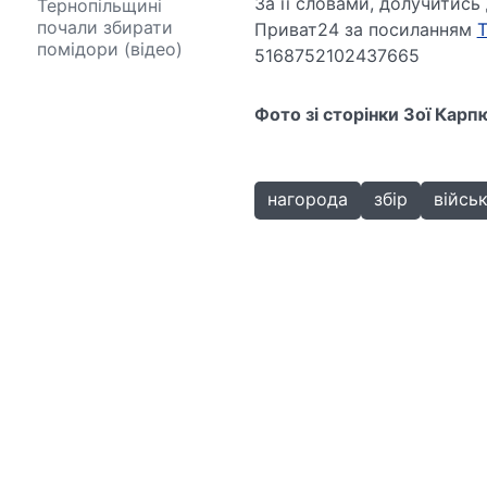
За її словами, долучитис
Тернопільщині
почали збирати
Приват24 за посиланням
помідори (відео)
5168752102437665
Фото зі сторінки Зої Карп
нагорода
збір
війсь