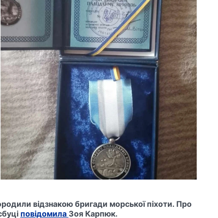
ородили відзнакою бригади морської піхоти. Про
йсбуці
повідомила
Зоя Карпюк.