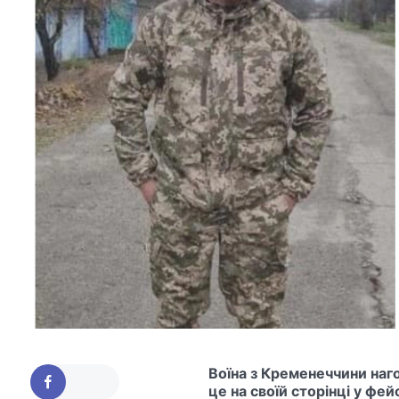
Воїна з Кременеччини наг
це на своїй сторінці у фе