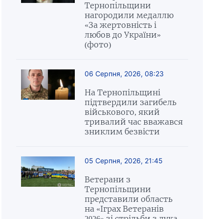
Тернопільщини
нагородили медаллю
«За жертовність і
любов до України»
(фото)
06 Серпня, 2026, 08:23
На Тернопільщині
підтвердили загибель
військового, який
тривалий час вважався
зниклим безвісти
05 Серпня, 2026, 21:45
Ветерани з
Тернопільщини
представили область
на «Іграх Ветеранів
2026» зі стрільби з лука