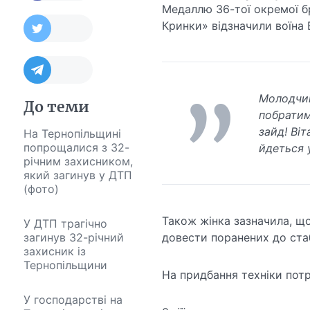
Медаллю 36-тої окремої б
Кринки» відзначили воїна 
Молодчин
До теми
побратим
зайд! Ві
На Тернопільщині
попрощалися з 32-
йдеться 
річним захисником,
який загинув у ДТП
(фото)
Також жінка зазначила, що
У ДТП трагічно
загинув 32-річний
довести поранених до стаб
захисник із
Тернопільщини
На придбання техніки потр
У господарстві на