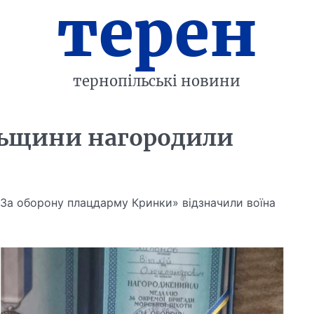
терен
тернопільські новини
льщини нагородили
«За оборону плацдарму Кринки» відзначили воїна