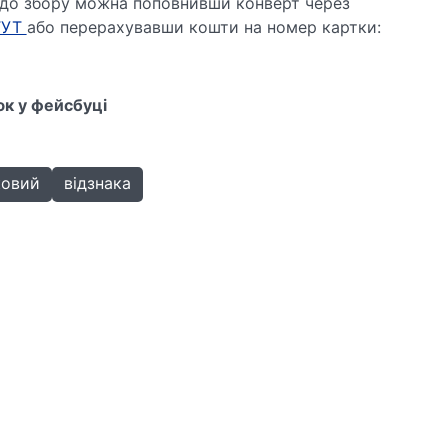
ь до збору можна поповнивши конверт через
ТУТ
або перерахувавши кошти на номер картки:
юк у фейсбуці
ковий
відзнака