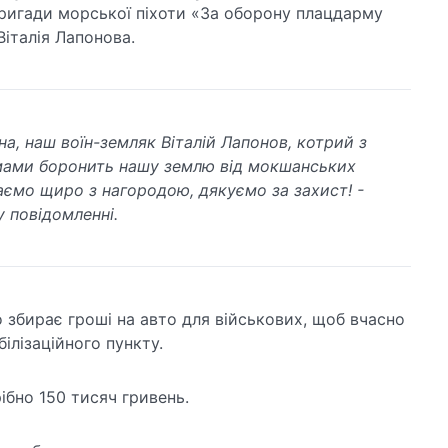
ригади морської піхоти «За оборону плацдарму
Віталія Лапонова.
а, наш воїн-земляк Віталій Лапонов, котрий з
ами боронить нашу землю від мокшанських
таємо щиро з нагородою, дякуємо за захист! -
у повідомленні.
 збирає гроші на авто для військових, щоб вчасно
ілізаційного пункту.
ібно 150 тисяч гривень.