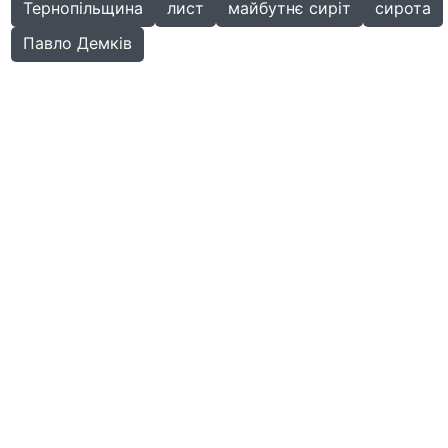
Тернопільщина
лист
майбутнє сиріт
сирота
Павло Демків