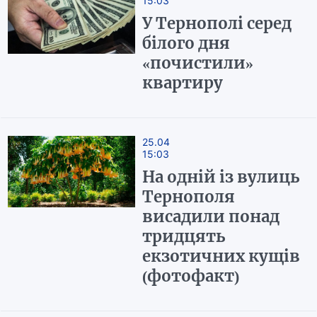
15:03
У Тернополі серед
білого дня
«почистили»
квартиру
25.04
15:03
На одній із вулиць
Тернополя
висадили понад
тридцять
екзотичних кущів
(фотофакт)