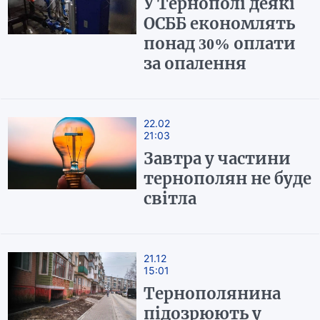
У Тернополі деякі
ОСББ економлять
понад 30% оплати
за опалення
22.02
21:03
Завтра у частини
тернополян не буде
світла
21.12
15:01
Тернополянина
підозрюють у