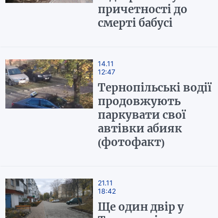
причетності до
смерті бабусі
14.11
12:47
Тернопільські водії
продовжують
паркувати свої
автівки абияк
(фотофакт)
21.11
18:42
Ще один двір у