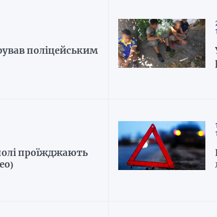
ував поліцейським
полі проїжджають
ео)