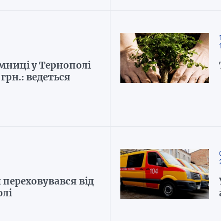
амниці у Тернополі
грн.: ведеться
 переховувався від
олі