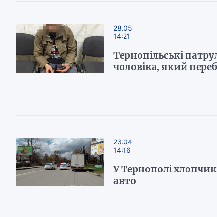
28.05
14:21
Тернопільські патру
чоловіка, який переб
23.04
14:16
У Тернополі хлопчик
авто