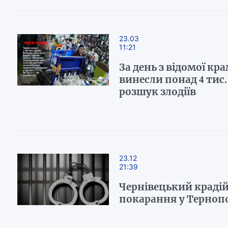
23.03
11:21
За день з відомої кр
винесли понад 4 тис. 
розшук злодіїв
23.12
21:39
Чернівецький крадій
покарання у Терноп