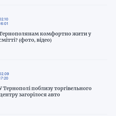
02.10
16:01
Тернополянам комфортно жити у
смітті? (фото, відео)
02.09
17:20
У Тернополі поблизу торгівельного
центру загорілося авто