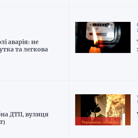
лі аварія: не
тка та легкова
на ДТП, вулиця
т)