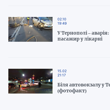
02.10
19:49
У Тернополі – аварія
пасажир у лікарні
15.02
21:17
Біля автовокзалу у Т
(фотофакт)