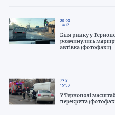
29.03
10:17
Біля ринку у Тернопо
розминулись маршру
автівка (фотофакт)
27.01
15:56
У Тернополі масштаб
перекрита (фотофак