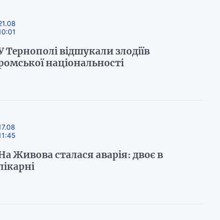
21.08
10:01
У Тернополі відшукали злодіїв
ромської національності
17.08
11:45
На Живова сталася аварія: двоє в
лікарні