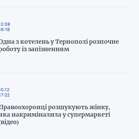
12.08
16:18
Одна з котелень у Тернополі розпочне
роботу із запізненням
10.12
17:22
Правоохоронці розшукують жінку,
яка накриміналила у супермаркеті
(відео)