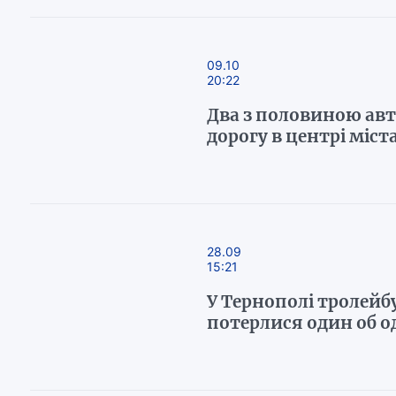
09.10
20:22
Два з половиною авт
дорогу в центрі міст
28.09
15:21
У Тернополі тролейбу
потерлися один об о