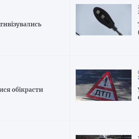
ктивізувались
ися обікрасти