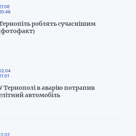
27.06
20:46
Тернопіль роблять сучаснішим
(фотофакт)
02.04
21:01
У Тернополі в аварію потрапив
елітний автомобіль
12.02