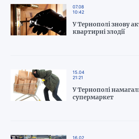
07.08
10:42
У Тернополі знову а
квартирні злодії
15.04
21:21
У Тернополі намагал
супермаркет
16.02