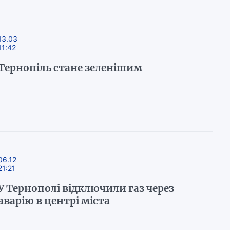
13.03
11:42
Тернопіль стане зеленішим
06.12
21:21
У Тернополі відключили газ через
аварію в центрі міста