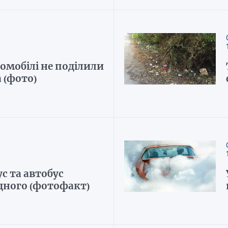
омобілі не поділили
а (фото)
с та автобус
дного (фотофакт)